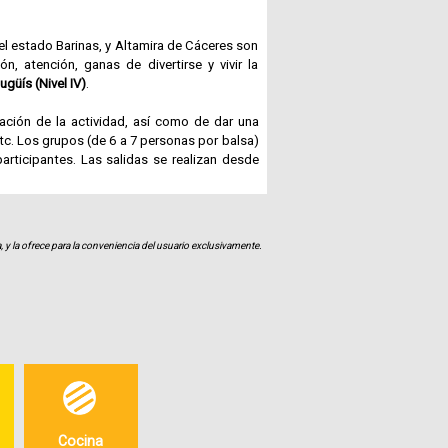
Fotografías
 el estado Barinas, y Altamira de Cáceres son
, atención, ganas de divertirse y vivir la
ugüís (Nivel IV)
.
Blog
ación de la actividad, así como de dar una
tc. Los grupos (de 6 a 7 personas por balsa)
Misceláneos
rticipantes. Las salidas se realizan desde
diseñador Efrén Montilla. En la zona central,
s y hamacas que invitan al descanso y la
, y la ofrece para la conveniencia del usuario exclusivamente.
orativos. Para el alojamiento contamos con 5
y para los más aventureros tenemos una zona
aleza, donde podrán disfrutar con sus cinco
uchas externas.
 o Tirolesa de 300 mts con escalada, Plan de
rrerón - El Mamón) - (Nivel IV) Cataratas del
a la información necesaria.
Cocina