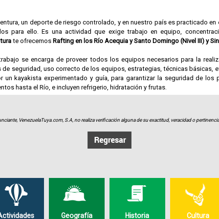
aventura, un deporte de riesgo controlado, y en nuestro país es practicado en
os para ello. Es una actividad que exige trabajo en equipo, concentración
tura
te ofrecemos
Rafting en los Río Acequia y Santo Domingo (Nivel III) y Sin
rabajo se encarga de proveer todos los equipos necesarios para la realiz
 de seguridad, uso correcto de los equipos, estrategias, técnicas básicas, e
n kayakista experimentado y guía, para garantizar la seguridad de los pa
s hasta el Río, e incluyen refrigerio, hidratación y frutas.
cción sencilla e integrada a la naturaleza, donde destaca la creatividad del 
a churuata se encuentra la cocina, el comedor y una zona con mueble
nciante, VenezuelaTuya.com, S.A, no realiza verificación alguna de su exactitud, veracidad o pertinencia
eden desarrollar actividades recreativas y de integración para grupos corp
ádruples y para 7 u 8 personas, para una capacidad total de 28 personas, 
o abiertos tenemos áreas verdes para el deleite de los amantes de la natur
ue a través de las caminerías. Y para el regreso de las actividades tenemos d
 pregunta por nuestros planes, donde te ofrecemos: pared de escala, Canopy
 de Santo Cristo - Mucuchíes) Kayak de Travesía y Canyoning (Nivel III El Cho
e los mejores canyoning de país, y con una ruta de trekking muy hermosa.
os planes de actividades adicionales contáctanos y con gusto te daremos tod
Actividades
Geografía
Historia
Cultura