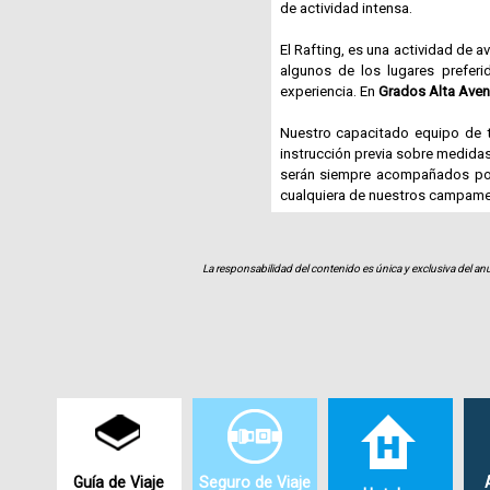
de actividad intensa.
El Rafting, es una actividad de 
algunos de los lugares preferid
experiencia. En
Grados Alta Aven
Nuestro capacitado equipo de t
instrucción previa sobre medidas
serán siempre acompañados por u
cualquiera de nuestros campamento
Nuestro campamento es de constru
debajo de una inmensa y fresc
La responsabilidad del contenido es única y exclusiva del anu
contemplación y en el cual se pu
cabañas entre matrimoniales, cu
para carpas. En nuestros espaci
sentidos las maravillas del bosq
Si deseas continuar la aventura,
Rapel, Trekking y camping (Laguna
Silencio, catalogado como uno d
Para información y reservas de l
Guía de Viaje
Seguro de Viaje