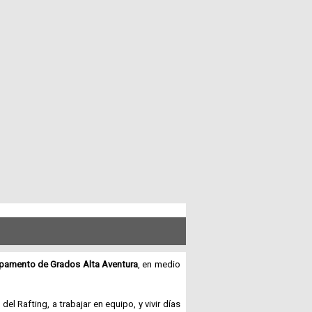
Paquetes
Actividades
Seguro
de
Viaje
Cocina
Geografía
Historia
amento de Grados Alta Aventura
, en medio
Cultura
 del Rafting, a trabajar en equipo, y vivir días