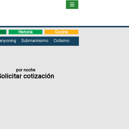
Inicio
Libro
Historia
Cocina
anyoning
Submarinismo
Ciclismo
Guía
de
Viaje
por noche
Solicitar cotización
Hoteles
Boletos
Ofertas