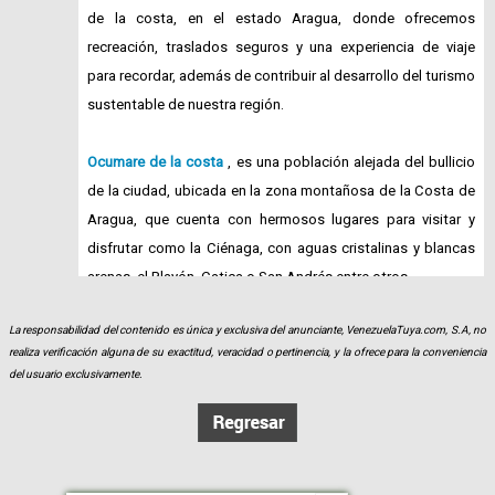
de la costa, en el estado Aragua, donde ofrecemos
recreación, traslados seguros y una experiencia de viaje
para recordar, además de contribuir al desarrollo del turismo
sustentable de nuestra región.
Ocumare de la costa
, es una población alejada del bullicio
de la ciudad, ubicada en la zona montañosa de la Costa de
Aragua, que cuenta con hermosos lugares para visitar y
disfrutar como la Ciénaga, con aguas cristalinas y blancas
arenas, el Playón, Catica o San Andrés entre otros.
La responsabilidad del contenido es única y exclusiva del anunciante, VenezuelaTuya.com, S.A, no
En
Ocumare Go
te ofrecemos el servicio de traslados para
realiza verificación alguna de su exactitud, veracidad o pertinencia, y la ofrece para la conveniencia
La Ciénaga
La Ciénaga
en nuestras unidades de transporte
del usuario exclusivamente.
La Guagua Go
. Podemos llevarte desde la posada donde
estás alojado o puedes solicitar un plan desde Maracay o
Caracas.