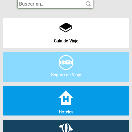
Las
Salidas
desde
Maracay
y
Caracas
están programadas
para los días Viernes con Retorno el día Domingo. Incluye el
traslado ida y vuelta a la ciudad de origen, y traslado al
embarcadero o playa de su preferencia.
Guía de Viaje
Nuestros planes incluyen traslado terrestre
(posada/embarcadero/posada) y marítimo (embarcadero /
La Ciénaga
- embarcadero), chalecos salvavidas, información ambiental
y de interés de la zona por nuestros guías experimentados,
Seguro de Viaje
y la mejor atención por parte de nuestro equipo de trabajo.
Para más información, planes y reservaciones contáctanos
a través de nuestros enlaces de Wa, Instagram.
Hoteles