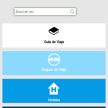
submarinismo y pesca, mística de trabajo y la mejor
disposición para que vivas un día mágico que recordarás
siempre.
Salidas desde Playa El Tirano.
Guía de Viaje
Para información y reservas contáctalos por tu medio
preferido: teléfono, whatsapp, redes sociales.
Si quieres conocer más de Margarita puedes visitar también
la
Guía de Viajes
en los siguientes enlaces:
Seguro de Viaje
Isla de Margarita
Hoteles