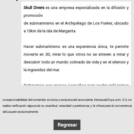
Skull Divers
es una empresa especializada en la difusión y
promoción
de submarinismo en el Archipélago de Los Frailes, ubicado
a 13km de la isla de Margarita.
Hacer submarinismo es una experiencia única, te permite
moverte en 3D, mirar lo que otros no se atreven a mirar y
descubrir todo un mundo colmado de vida y en el silencio y
la ingravidez del mar.
Trabajamos con grupos pequeños para poder enfocarnos
en la mejor atención y el servicio personalizado para que
La responsabilidad del contenido es única y exclusiva del anunciante, VenezuelaTuya.com, S.A, no
puedas tener una experiencia mucho más satisfactoria.
realiza verificación alguna de su exactitud, veracidad o pertinencia, y la ofrece para la conveniencia
del usuario exclusivamente.
Cómo lo hacemos? Ofrecemos un Full Day al archipiélago
donde incluimos traslados en embarcación privada, servicio
de alimentos y bebidas, sillas y toldos, snorkel,