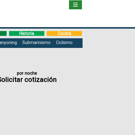
Inicio
Libro
Historia
Cocina
anyoning
Submarinismo
Ciclismo
Guía
de
Viaje
por noche
Solicitar cotización
Hoteles
Boletos
Ofertas