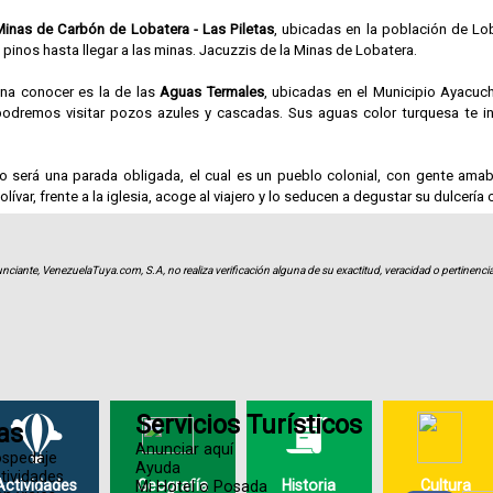
Minas de Carbón de Lobatera - Las Piletas
, ubicadas en la población de Lob
nos hasta llegar a las minas. Jacuzzis de la Minas de Lobatera.
ena conocer es la de las
Aguas Termales
, ubicadas en el Municipio Ayacuc
odremos visitar pozos azules y cascadas. Sus aguas color turquesa te invi
 será una parada obligada, el cual es un pueblo colonial, con gente amabl
ívar, frente a la iglesia, acoge al viajero y lo seducen a degustar su dulcería 
 de duración, por lo que puedes programar varios días de Full Day y 
ce Táchira.
nciante, VenezuelaTuya.com, S.A, no realiza verificación alguna de su exactitud, veracidad o pertinencia
 haz clic en los enlace a la derecha de la galería de imágenes.
Servicios Turísticos
as
Anunciar aquí
ospedaje
Ayuda
tividades
Actividades
Geografía
Historia
Cultura
Mi Hotel o Posada