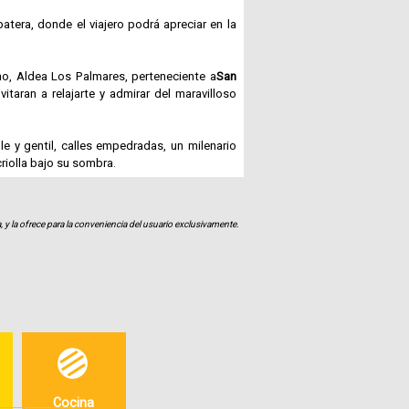
atera, donde el viajero podrá apreciar en la
Fotografías
ho, Aldea Los Palmares, perteneciente a
San
Blog
taran a relajarte y admirar del maravilloso
Misceláneos
e y gentil, calles empedradas, un milenario
criolla bajo su sombra.
darte la oportunidad de conocer nuevos y
, y la ofrece para la conveniencia del usuario exclusivamente.
Cocina