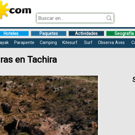
Hoteles
Paquetes
Actividades
Geografía
ayak
Parapente
Camping
Kitesurf
Surf
Observa Aves
C
ras en Tachira