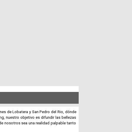
Paquetes
Actividades
Seguro
de
Viaje
Cocina
Geografía
Historia
ones de Lobatera y San Pedro del Rio, dónde
, nuestro objetivo es difundir las bellezas
 de nosotros sea una realidad palpable tanto
Cultura