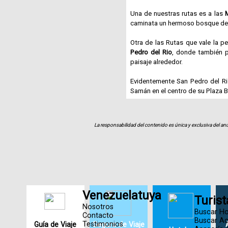
Una de nuestras rutas es a las
caminata un hermoso bosque de pi
Otra de las Rutas que vale la p
Pedro del Rio
, donde también p
paisaje alrededor.
Evidentemente San Pedro del Rio
Samán en el centro de su Plaza Bol
Nuestros planes son de un día
deslumbrantes destinos que ofre
La responsabilidad del contenido es única y exclusiva del anu
Para mayor información y reservas
Venezuelatuya
Turist
Nosotros
Buscar H
Contacto
Buscar Ac
Testimonios
Guía de Viaje
Seguro de Viaje