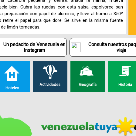
na cacerola pequeña y derrita, añada la harina, mueva
cle bien. Cubra las ruedas con esta salsa, espolvoree pan
la preparación con papel de aluminio, y lleve al horno a 350º
 retire el papel para que dore. Se sirve en la misma fuente
s de limón torneadas.
Un pedacito de Venezuela en
Consulta nuestros pa
Instagram
viaje
Actividades
Geografía
Historia
Hoteles