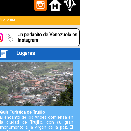
Paquetes
tronomía
Actividades
Un pedacito de Venezuela en
Seguro
Instagram
de
Lugares
Viaje
Cocina
Geografía
Historia
Guía Turística de Trujillo
El encanto de los Andes comienza en
la ciudad de Trujillo, con su gran
Cultura
monumento a la virgen de la paz. El