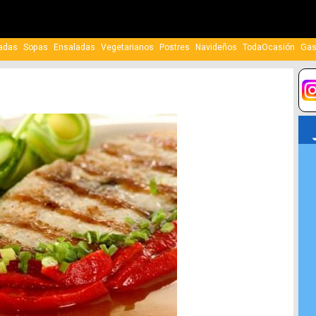
adas
Sopas
Ensaladas
Vegetarianos
Postres
Navideños
TodaOcasión
Gas