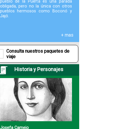
pueblo de la Puerta es una parada
obligada, pero no la única con otros
pueblos hermosos como Boconó y
Fotografías
Jajó.
Blog
+ mas
Misceláneos
Consulta nuestros paquetes de
viaje
Historia y Personajes
Josefa Camejo