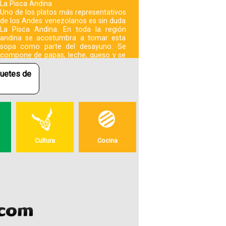
La Pisca Andina
Uno de los platos más representativos
de los Andes venezolanos es sin duda
La Pisca Andina. En toda la región
andina se acostumbra a tomar esta
sopa como parte del desayuno. Se
compone de papas, leche, queso y se
aromatiza con cilantro.
quetes de
+ mas
Geografia
Cultura
Cocina