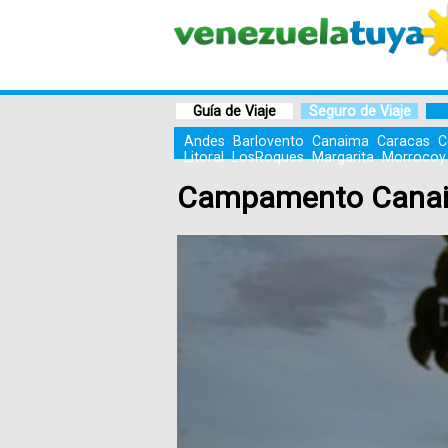
Guía de Viaje
Seguro de Viaje
Andes
Barlovento
Canaima
Caracas
C
Litoral
LosRoques
Margarita
Morrocoy
Campamento Cana