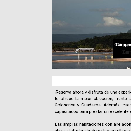
Campame
Campame
Campame
Campame
Campam
Campa
Camp
Camp
Cam
¡Reserva ahora y disfruta de una expe
te ofrece la mejor ubicación, frente
Golondrina y Guadaima. Además, cuen
capacitados para prestar un excelente se
Las amplias habitaciones con aire acond
playa, disfrutar de deportes acuático