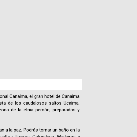
Paquetes
Actividades
Seguro
de
Viaje
Cocina
Geografía
onal Canaima, el gran hotel de Canaima
ista de los caudalosos saltos Ucaima,
Historia
zona de la etnia pemón, preparados y
Cultura
tan a la paz. Podrás tomar un baño en la
s saltos Ucaima, Golondrina, Wadaima y