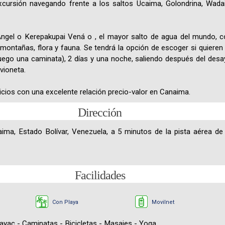
a excursión navegando frente a los saltos Ucaima, Golondrina, Wa
Ángel o Kerepakupai Vená o , el mayor salto de agua del mundo, c
ontañas, flora y fauna. Se tendrá la opción de escoger si quieren 
uego una caminata), 2 días y una noche, saliendo después del desa
vioneta.
os con una excelente relación precio-valor en Canaima.
Dirección
ima, Estado Bolívar, Venezuela, a 5 minutos de la pista aérea de
Facilidades
Con Playa
Movilnet
Kayac - Caminatas - Bicicletas - Masajes - Yoga