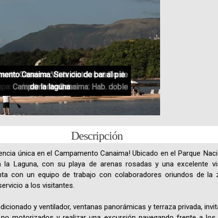
nto Canaima: Vista desde pasillo de
nto Canaima: Campamento al pie de
nto Canaima: Masajes con el run run
nto Canaima: Servicio de bar al pie
ento Canaima: Hab. matrimonial con
mento Canaima: Playa de la Laguna
amento Canaima: Paddle, Saltos y
amento Canaima: Salón Jimmy Angel
pamento Canaima: Comedor Principal
Campamento Canaima: Hab. doble
las habitaciones
vista a la laguna
de los Saltos.
de la laguna
la Laguna
Tepuyes
Canaima
Descripción
riencia única en el Campamento Canaima! Ubicado en el Parque Naci
 a la Laguna, con su playa de arenas rosadas y una excelente v
ta con un equipo de trabajo con colaboradores oriundos de la 
rvicio a los visitantes.
icionado y ventilador, ventanas panorámicas y terraza privada, invi
s no motorizados y realizar una excursión navegando frente a lo