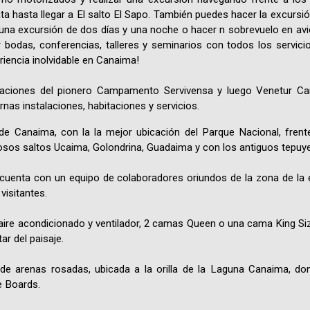
 hasta llegar a El salto El Sapo. También puedes hacer la excursión
y, una excursión de dos días y una noche o hacer n sobrevuelo en 
r bodas, conferencias, talleres y seminarios con todos los servic
riencia inolvidable en Canaima!
laciones del pionero Campamento Servivensa y luego Venetur 
s instalaciones, habitaciones y servicios.
 Canaima, con la la mejor ubicación del Parque Nacional, frent
losos saltos Ucaima, Golondrina, Guadaima y con los antiguos tepu
o cuenta con un equipo de colaboradores oriundos de la zona de la
visitantes.
ire acondicionado y ventilador, 2 camas Queen o una cama King Siz
ar del paisaje.
de arenas rosadas, ubicada a la orilla de la Laguna Canaima, d
e Boards.