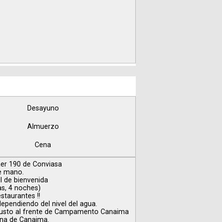
Desayuno
Almuerzo
Cena
er 190 de Conviasa
e mano.
l de bienvenida
as, 4 noches)
staurantes !!
dependiendo del nivel del agua.
, justo al frente de Campamento Canaima
guna de Canaima.