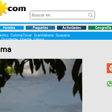
Hoteles
Paquetes
Actividades
Geografía
entro
ColoniaTovar
GranSabana
Guayana
Occidente
Oriente
Llanos
ima