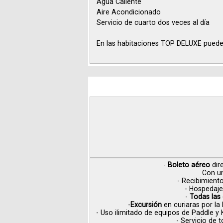
Agua Caliente
Aire Acondicionado
Servicio de cuarto dos veces al día
En las habitaciones TOP DELUXE pue
-
Boleto aéreo
dir
Con un
- Recibimient
- Hospedaje
-
Todas las
-
Excursión
en curiaras por la
- Uso ilimitado de equipos de Paddle 
- Servicio de 