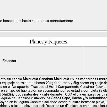
den hospedarse hasta 4 personas cómodamente
Planes y Paquetes
Estandar
ecto sin escala
Maiquetía-Canaima-Maiquetía
en los modernos Embra
 equipaje permitido de hasta 23kg facturado y 5kg como equipaje d
os en el Aeropuerto. Traslado al Hotel Campamento Canaima. Cocktai
 en el tipo de habitación seleccionada, por su estadía completa (5 dí
 comidas
, jugos naturales y café durante TODO el día en nuestros 3 re
 Laguna de Canaima visitando los
Saltos Sapo, Hacha y/o Golondrina
y Kayac en la Laguna Canaima saliendo desde nuestra hermosa playa
toldos y sillas de playa para disfrutar de un día playero en nuestra la