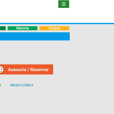
Inicio
Libro
Historia
Cocina
Guía
de
Viaje
Hoteles
Boletos
5804241258634
Ofertas