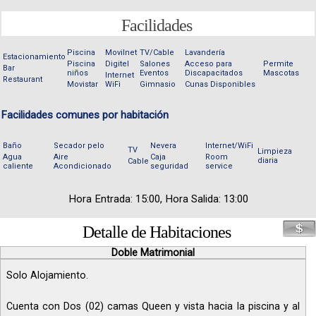
Facilidades
Piscina
Movilnet
TV/Cable
Lavandería
Estacionamiento
Piscina
Digitel
Salones
Acceso para
Permite
Bar
niños
Eventos
Discapacitados
Mascotas
Internet
Restaurant
Movistar
WiFi
Gimnasio
Cunas Disponibles
Facilidades comunes por habitación
Baño
Secador pelo
Nevera
Internet/WiFi
TV
Limpieza
Agua
Aire
Caja
Room
diaria
Cable
caliente
Acondicionado
seguridad
service
Hora Entrada: 15:00, Hora Salida: 13:00
Detalle de Habitaciones
Doble Matrimonial
Solo Alojamiento.
Cuenta con Dos (02) camas Queen y vista hacia la piscina y al