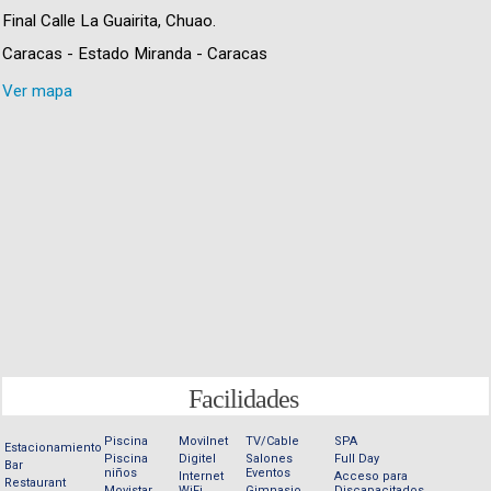
Final Calle La Guairita, Chuao.
Caracas - Estado Miranda - Caracas
Ver mapa
Facilidades
Piscina
Movilnet
TV/Cable
SPA
Estacionamiento
Piscina
Digitel
Salones
Full Day
Bar
niños
Eventos
Internet
Acceso para
Restaurant
Movistar
WiFi
Gimnasio
Discapacitados