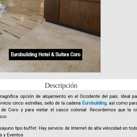
Eurobuilding Hotel & Suites Coro
Eurobuilding Hotel & Suites Coro
Eurobuilding Hotel & Suites Coro
Eurobuilding Hotel & Suites Coro
Eurobuilding Hotel & Suites Coro
Eurobuilding Hotel & Suites Coro
Descripción
agnífica opción de alojamiento en el Occidente del país. Ideal pa
rvicio cinco estrellas, sello de la cadena
Eurobuilding,
así como para
de Coro y para visitar el casco colonial: Recordemos que la 
sco.
sayuno tipo buffet. Hay servicio de Internet de alta velocidad en tod
s y Eventos