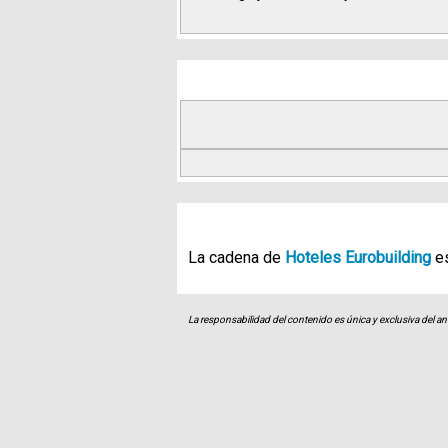
La cadena de
Hoteles Eurobuilding
e
La responsabilidad del contenido es única y exclusiva del an