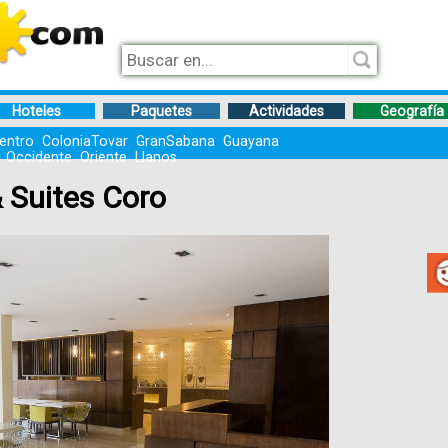
Hoteles
Paquetes
Actividades
Geografía
entro
ColoniaTovar
GranSabana
Guayana
Occidente
Oriente
Llanos
& Suites Coro