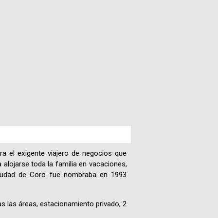
Paquetes
Actividades
Seguro
de
Viaje
Cocina
Geografía
ra el exigente viajero de negocios que
 alojarse toda la familia en vacaciones,
Historia
ciudad de Coro fue nombraba en 1993
as las áreas, estacionamiento privado, 2
Cultura