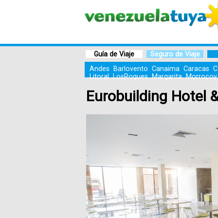
Guía de Viaje
Seguro de Viaje
Andes
Barlovento
Canaima
Caracas
C
Litoral
LosRoques
Margarita
Morrocoy
Eurobuilding Hotel 