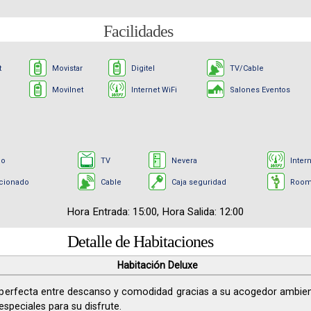
Facilidades
t
Movistar
Digitel
TV/Cable
Movilnet
Internet WiFi
Salones Eventos
lo
TV
Nevera
Inter
icionado
Cable
Caja seguridad
Room
Hora Entrada: 15:00, Hora Salida: 12:00
Detalle de Habitaciones
Habitación Deluxe
perfecta entre descanso y comodidad gracias a su acogedor ambient
speciales para su disfrute.