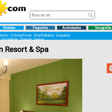
Hoteles
Paquetes
Actividades
Geografía
entro
ColoniaTovar
GranSabana
Guayana
Occidente
Oriente
Llanos
n Resort & Spa