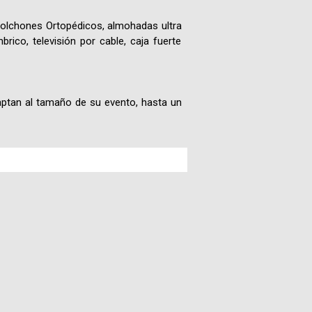
Fotografías
Colchones Ortopédicos, almohadas ultra
rico, televisión por cable, caja fuerte
Blog
aptan al tamaño de su evento, hasta un
Misceláneos