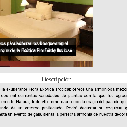
os para admirar los bosques en el
osa fachada colonial de la antigua
rque de la Exótica Flora Tropical
Cómodas e impecables habitaciones
Mágico ambiente en el Restaurant
Misión
Habitación Matrimonial
Amplias habitaciones
Habitación Doble
Tarde lluviosa...
Restaurant
Baño
Descripción
 la exuberante Flora Exótica Tropical; ofrece una armoniosa mezcla 
os mil quinientas variedades de plantas con la que fue agracia
 mundo Natural, todo ello armonizado con la magia del pasado que
tando de un entorno privilegiado. Podrá degustar su exquisita g
sta un evento de gala, sienta la perfecta armonía de nuestra decora