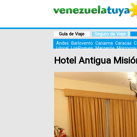
Guía de Viaje
Seguro de Viaje
Andes
Barlovento
Canaima
Caracas
C
Litoral
LosRoques
Margarita
Morrocoy
Hotel Antigua Misió