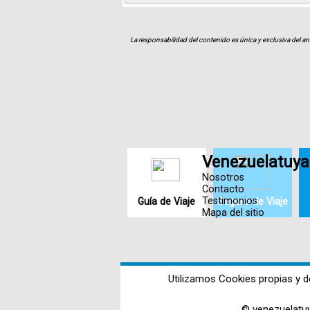
La responsabilidad del contenido es única y exclusiva del an
Venezuelatuya
Nosotros
Contacto
Testimonios
Guía de Viaje
Seguro de Viaje
Mapa del sitio
Utilizamos Cookies propias y d
© venezuelatu