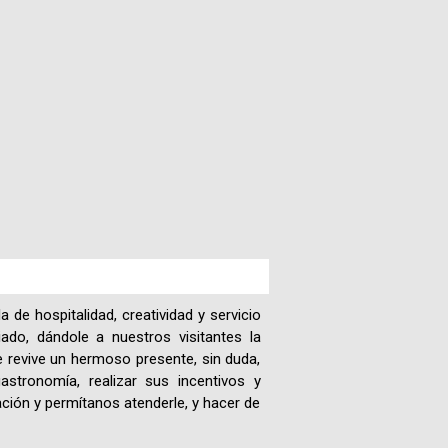
Paquetes
Actividades
Seguro
de
Viaje
Cocina
Geografía
de hospitalidad, creatividad y servicio
do, dándole a nuestros visitantes la
Historia
 revive un hermoso presente, sin duda,
astronomía, realizar sus incentivos y
ción y permítanos atenderle, y hacer de
Cultura