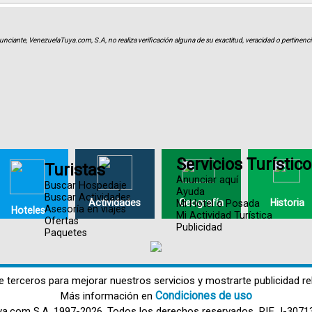
unciante, VenezuelaTuya.com, S.A, no realiza verificación alguna de su exactitud, veracidad o pertinencia
Servicios Turístic
Turistas
Anunciar aquí
Buscar Hospedaje
Ayuda
Buscar Actividades
Actividades
Geografía
Historia
Mi Hotel o Posada
Asesoría en viajes
Hoteles
Mi Actividad Turística
Ofertas
Publicidad
Paquetes
e terceros para mejorar nuestros servicios y mostrarte publicidad re
Condiciones de uso
Más información en
ya.com S.A. 1997-2026. Todos los derechos reservados. RIF J-3071