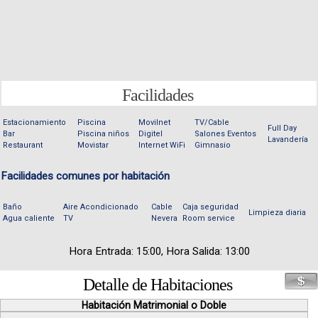
Facilidades
Estacionamiento
Piscina
Movilnet
TV/Cable
Full Day
Bar
Piscina niños
Digitel
Salones Eventos
Lavandería
Restaurant
Movistar
Internet WiFi
Gimnasio
Facilidades comunes por habitación
Baño
Aire Acondicionado
Cable
Caja seguridad
Limpieza diaria
Agua caliente
TV
Nevera
Room service
Hora Entrada: 15:00, Hora Salida: 13:00
Detalle de Habitaciones
Habitación Matrimonial o Doble