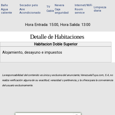
Baño
Secador pelo
Nevera
Internet/WiFi
TV
Limpieza
Agua
Aire
Caja
Room
diaria
Cable
caliente
Acondicionado
seguridad
service
Hora Entrada: 15:00, Hora Salida: 13:00
Detalle de Habitaciones
Habitacion Doble Superior
Alojamiento, desayuno e impuestos
La responsabilidad del contenido es única y exclusiva del anunciante, VenezuelaTuya.com, S.A, no
realiza verificación alguna de su exactitud, veracidad o pertinencia, y la ofrece para la conveniencia
del usuario exclusivamente.