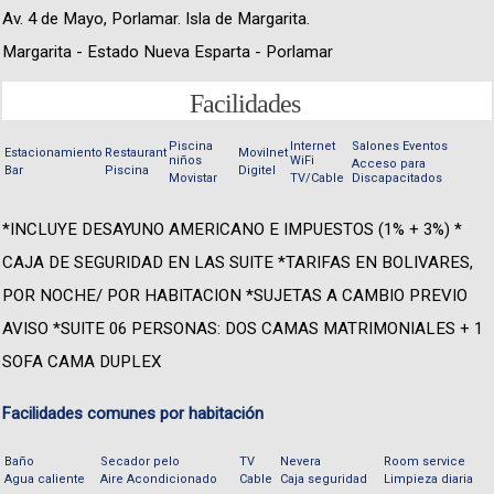
Av. 4 de Mayo, Porlamar. Isla de Margarita.
Margarita - Estado Nueva Esparta - Porlamar
Facilidades
Piscina
Internet
Salones Eventos
Estacionamiento
Restaurant
Movilnet
niños
WiFi
Acceso para
Bar
Piscina
Digitel
Movistar
TV/Cable
Discapacitados
*INCLUYE DESAYUNO AMERICANO E IMPUESTOS (1% + 3%) *
CAJA DE SEGURIDAD EN LAS SUITE *TARIFAS EN BOLIVARES,
POR NOCHE/ POR HABITACION *SUJETAS A CAMBIO PREVIO
AVISO *SUITE 06 PERSONAS: DOS CAMAS MATRIMONIALES + 1
SOFA CAMA DUPLEX
Facilidades comunes por habitación
Baño
Secador pelo
TV
Nevera
Room service
Agua caliente
Aire Acondicionado
Cable
Caja seguridad
Limpieza diaria