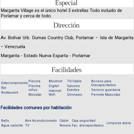
Especial
Margarita Village es el único hotel 3 estrellas Todo incluido de
Porlamar y cerca de todo.
Dirección
Av. Bolívar Urb. Dumas Country Club, Porlamar – Isla de Margarita
– Venezuela
Margarita - Estado Nueva Esparta - Porlamar
Facilidades
Piscina
Movilnet
TV/Cable
Acceso para
Estacionamiento
Discapacitados
Piscina
Digitel
Salones
Bar
niños
Eventos
Servicio guardería
Internet
Restaurant
Movistar
WiFi
Gimnasio
Permite Mascotas
Facilidades comunes por habitación
Baño
Aire Acondicionado
Cable
Caja seguridad
Limpieza diaria
Agua caliente
TV
Nevera
Fac. discapacitados