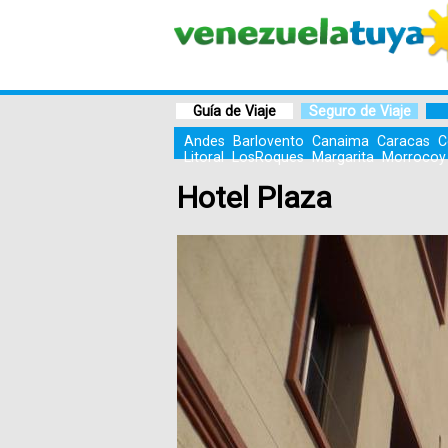
Guía de Viaje
Seguro de Viaje
Andes
Barlovento
Canaima
Caracas
C
Litoral
LosRoques
Margarita
Morrocoy
Hotel Plaza