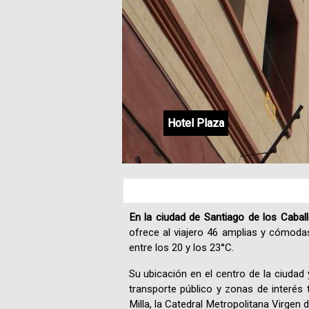
Hotel Plaza
Hotel Plaza
Hotel Plaza
Hotel Plaza
Hotel Plaza
Hotel Plaza
Hotel Plaza
Hotel Plaza
Hotel Plaza
Hotel Plaza
En la ciudad de Santiago de los Cabal
ofrece al viajero 46 amplias y cómoda
entre los 20 y los 23°C.
Su ubicación en el centro de la ciudad y
transporte público y zonas de interés 
Milla, la Catedral Metropolitana Virgen