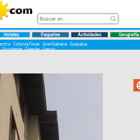
Hoteles
Paquetes
Actividades
Geografía
entro
ColoniaTovar
GranSabana
Guayana
Occidente
Oriente
Llanos