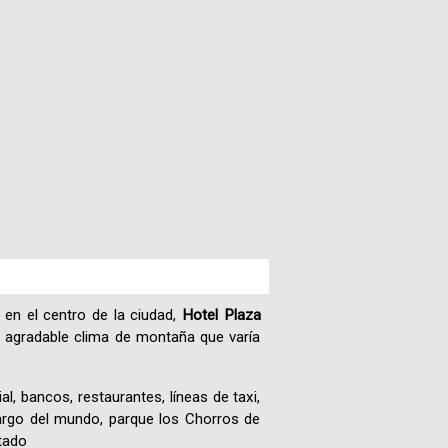
Paquetes
Actividades
Seguro
de
Viaje
Cocina
Geografía
 en el centro de la ciudad,
Hotel Plaza
n agradable clima de montaña que varía
Historia
al, bancos, restaurantes, líneas de taxi,
 largo del mundo, parque los Chorros de
Cultura
tado