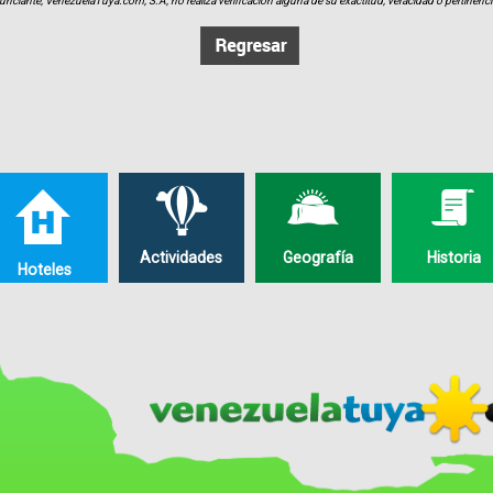
unciante, VenezuelaTuya.com, S.A, no realiza verificación alguna de su exactitud, veracidad o pertinencia
Actividades
Geografía
Historia
Hoteles