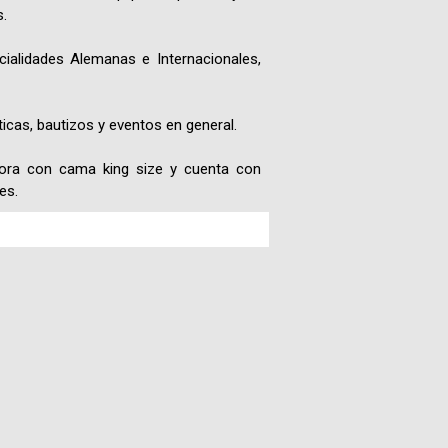
.
Fotografías
ialidades Alemanas e Internacionales,
Blog
ticas, bautizos y eventos en general.
Misceláneos
dora con cama king size y cuenta con
es.