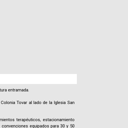
Paquetes
Actividades
Seguro
de
Viaje
Cocina
Geografía
ctura entramada.
Historia
olonia Tovar al lado de la Iglesia San
mientos terapéuticos, estacionamiento
Cultura
 de convenciones equipados para 30 y 50