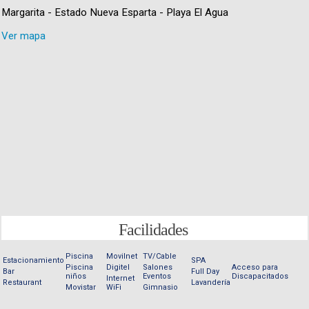
Margarita - Estado Nueva Esparta - Playa El Agua
Ver mapa
Facilidades
Piscina
Movilnet
TV/Cable
Estacionamiento
SPA
Piscina
Digitel
Salones
Acceso para
Bar
Full Day
niños
Eventos
Discapacitados
Internet
Restaurant
Lavandería
Movistar
WiFi
Gimnasio