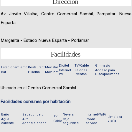
Dirección
Av. Jovito Villalba, Centro Comercial Sambil, Pampatar. Nueva
Esparta.
Margarita - Estado Nueva Esparta - Porlamar
Facilidades
Digitel
TV/Cable
Gimnasio
Estacionamiento
Restaurant
Movistar
Internet
Salones
Acceso para
Bar
Piscina
Movilnet
WiFi
Eventos
Discapacitados
Ubicado en el Centro Comercial Sambil
Facilidades comunes por habitación
Baño
Secador pelo
Nevera
Internet/WiFi
TV
Limpieza
Agua
Aire
Caja
Room
diaria
Cable
caliente
Acondicionado
seguridad
service