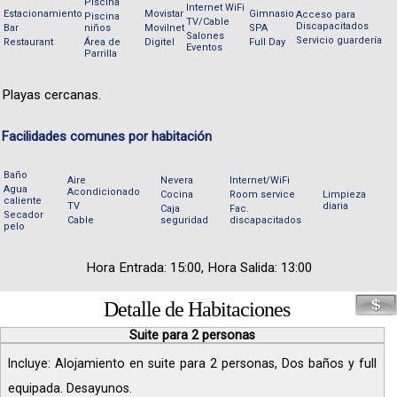
Piscina
Internet WiFi
Estacionamiento
Movistar
Gimnasio
Acceso para
Piscina
TV/Cable
Discapacitados
Bar
niños
Movilnet
SPA
Salones
Servicio guardería
Restaurant
Área de
Digitel
Full Day
Eventos
Parrilla
Playas cercanas.
Facilidades comunes por habitación
Baño
Aire
Nevera
Internet/WiFi
Agua
Acondicionado
Cocina
Room service
Limpieza
caliente
TV
diaria
Caja
Fac.
Secador
Cable
seguridad
discapacitados
pelo
Hora Entrada: 15:00, Hora Salida: 13:00
Detalle de Habitaciones
Suite para 2 personas
Incluye: Alojamiento en suite para 2 personas, Dos baños y full
equipada. Desayunos.