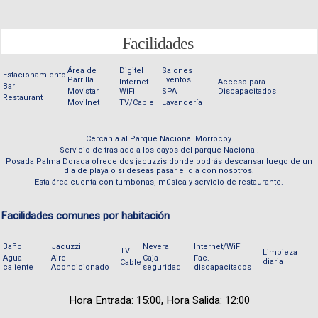
Facilidades
Área de
Digitel
Salones
Estacionamiento
Parrilla
Eventos
Internet
Acceso para
Bar
Movistar
WiFi
SPA
Discapacitados
Restaurant
Movilnet
TV/Cable
Lavandería
Cercanía al Parque Nacional Morrocoy.
Servicio de traslado a los cayos del parque Nacional.
Posada Palma Dorada ofrece dos jacuzzis donde podrás descansar luego de un
día de playa o si deseas pasar el día con nosotros.
Esta área cuenta con tumbonas, música y servicio de restaurante.
Facilidades comunes por habitación
Baño
Jacuzzi
Nevera
Internet/WiFi
TV
Limpieza
Agua
Aire
Caja
Fac.
diaria
Cable
caliente
Acondicionado
seguridad
discapacitados
Hora Entrada: 15:00, Hora Salida: 12:00