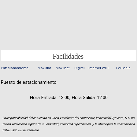
Facilidades
Estacionamiento
Movistar
Movilnet
Digitel
Internet WiFi
TV/Cable
Puesto de estacionamiento.
Hora Entrada: 13:00, Hora Salida: 12:00
La responsabilidad del contenido es única y exclusiva del anunciante, VenezuelaTuya.com, S.A, no
realiza verificación alguna de su exactitud, veracidad o pertinencia, y la ofrece para la conveniencia
del usuario exclusivamente.