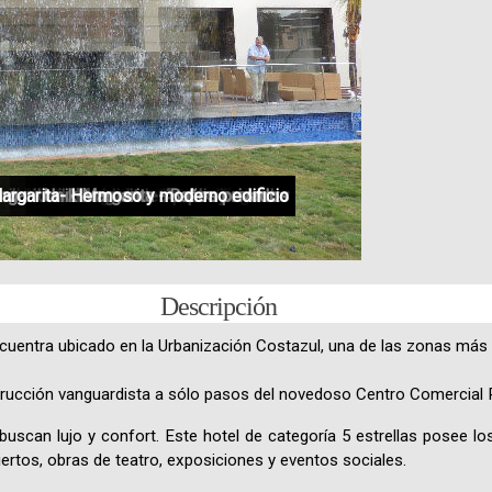
rgarita - Comididades para ejecutivos
argarita- Hermoso y moderno edificio
nik Margarita - Habitación Matrimonial
Unik Margarita - Fresca arquitectura
Unik Margarita - Habitación Doble
Unik Margarita - Camas King Size
Unik Margarita - Amplio comedor
Unik Margarita - Baños privados
Unik Margarita- Lobby
Descripción
cuentra ubicado en la Urbanización Costazul, una de las zonas más c
cción vanguardista a sólo pasos del novedoso Centro Comercial 
buscan lujo y confort. Este hotel de categoría 5 estrellas posee lo
ertos, obras de teatro, exposiciones y eventos sociales.