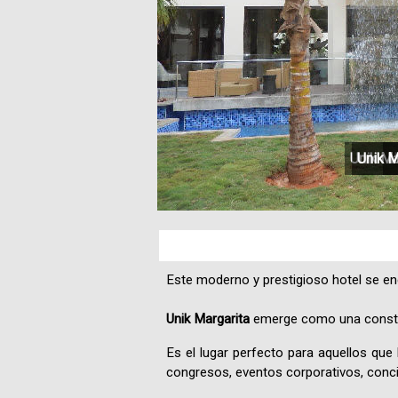
Unik Ma
Unik M
U
Este moderno y prestigioso hotel se en
Unik Margarita
emerge como una constru
Es el lugar perfecto para aquellos que 
congresos, eventos corporativos, conci