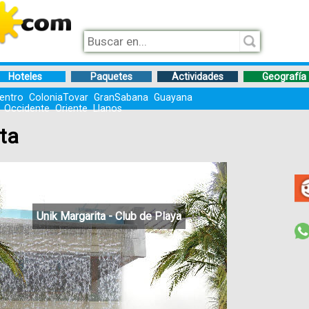
Hoteles
Paquetes
Actividades
Geografía
entro
ColoniaTovar
GranSabana
Guayana
Occidente
Oriente
Llanos
ta
Unik Margarita - Club de Playa