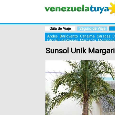
Guía de Viaje
Seguro de Viaje
Andes
Barlovento
Canaima
Caracas
C
Litoral
LosRoques
Margarita
Morrocoy
Sunsol Unik Margari