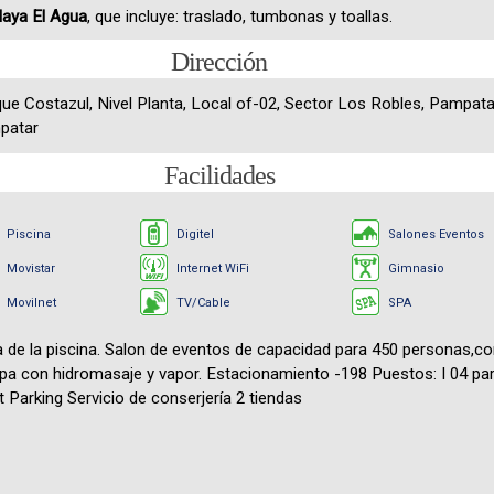
laya El Agua
, que incluye: traslado, tumbonas y toallas.
Dirección
que Costazul, Nivel Planta, Local of-02, Sector Los Robles, Pampatar
patar
Facilidades
Piscina
Digitel
Salones Eventos
Movistar
Internet WiFi
Gimnasio
Movilnet
TV/Cable
SPA
 de la piscina. Salon de eventos de capacidad para 450 personas,con
a con hidromasaje y vapor. Estacionamiento -198 Puestos: I 04 para
 Parking Servicio de conserjería 2 tiendas