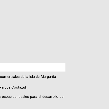
Paquetes
Actividades
Seguro
de
Viaje
Cocina
Geografía
omerciales de la Isla de Margarita.
Historia
Parque Costazul.
s espacios ideales para el desarrollo de
Cultura