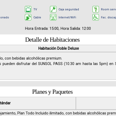
o
TV
Caja seguridad
Room serv
ionado
Cable
Internet/WiFi
Fac. disca
Hora Entrada: 15:00, Hora Salida: 12:00
Detalle de Habitaciones
Habitación Doble Deluxe
ado, con bebidas alcohólicas premium.
es pueden disfrutar del SUNSOL PASS (10.30 am hasta las 5pm) en S
Planes y Paquetes
tándar
ojamiento, Plan Todo Incluido ilimitado, con bebidas alcohólicas pre