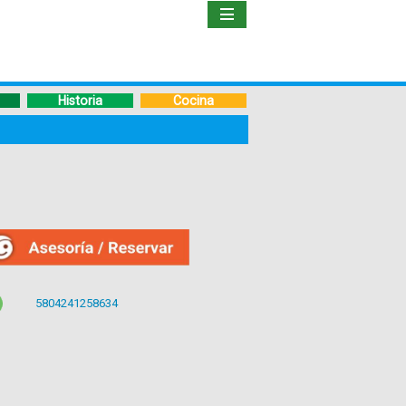
Inicio
Libro
Historia
Cocina
Guía
de
Viaje
Hoteles
Boletos
5804241258634
Ofertas