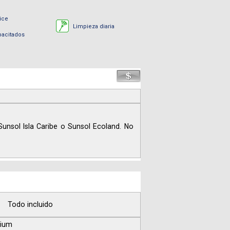
ice
Limpieza diaria
pacitados
unsol Isla Caribe o Sunsol Ecoland. No
Todo incluido
mium