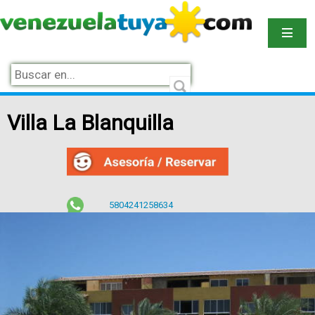
Villa La Blanquilla
5804241258634