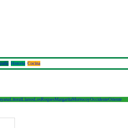
rafía
Historia
Cocina
ayana
Litoral
Llanos
LosRoques
Margarita
Morrocoy
Occidente
Oriente