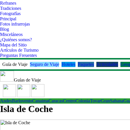
Refranes
Tradiciones
Fotografías
Principal
Fotos infrarrojas
Blog
Misceláneos
¿Quiénes somos?
Mapa del Sitio
Artículos de Turismo
Preguntas Freuentes
Guía de Viaje
Seguro de Viaje
Hoteles
Paquetes
Actividades
Geog
Guías de Viaje
Andes
Barlovento
Canaima
Caracas
Centro
ColoniaTovar
GranSabana
Gu
Isla de Coche