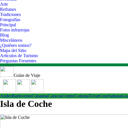
Arte
Refranes
Tradiciones
Fotografías
Principal
Fotos infrarrojas
Blog
Misceláneos
¿Quiénes somos?
Mapa del Sitio
Artículos de Turismo
Preguntas Freuentes
Guías de Viaje
Andes
Barlovento
Canaima
Caracas
Centro
ColoniaTovar
GranSabana
Gu
Isla de Coche