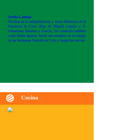
Josefa Camejo
Heroína de la independencia, y tenaz defensora de la
Provincia de Coro. Hija de Miguel Camejo y de
Sebastiana Talavera y Garcés, fue conocida también
como Doña Ignacia. Inició sus estudios en el colegio
de las hermanas Salcedo en Coro y luego fue enviad
Cocina