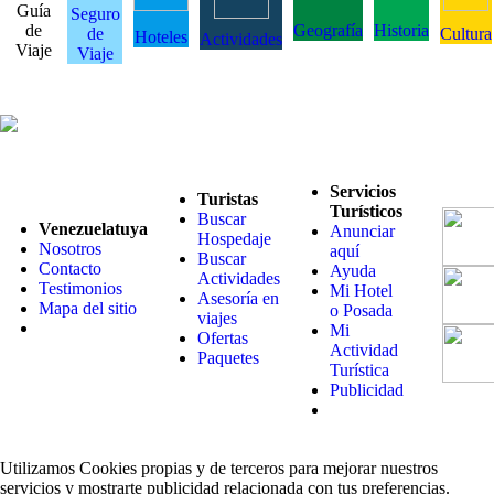
Guía
Seguro
de
Geografía
Historia
de
Cultura
Hoteles
Actividades
Viaje
Viaje
Servicios
Turistas
Turísticos
Buscar
Venezuelatuya
Anunciar
Hospedaje
Nosotros
aquí
Buscar
Contacto
Ayuda
Actividades
Testimonios
Mi Hotel
Asesoría en
Mapa del sitio
o Posada
viajes
Mi
Ofertas
Actividad
Paquetes
Turística
Publicidad
Utilizamos Cookies propias y de terceros para mejorar nuestros
servicios y mostrarte publicidad relacionada con tus preferencias.