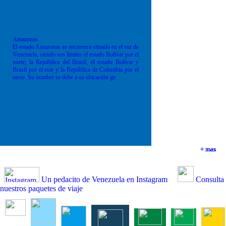
Amazonas
El estado Amazonas se encuentra situado en el sur de
Venezuela, siendo sus límites el estado Bolívar por el
norte; la República del Brasil; el estado Bolívar y
Brasil por el este y la República de Colombia por el
oeste. Su nombre se debe a su ubicación ge
+ mas
+ mas
+ mas
+ mas
Un pedacito de Venezuela en Instagram
Consulta
nuestros paquetes de viaje