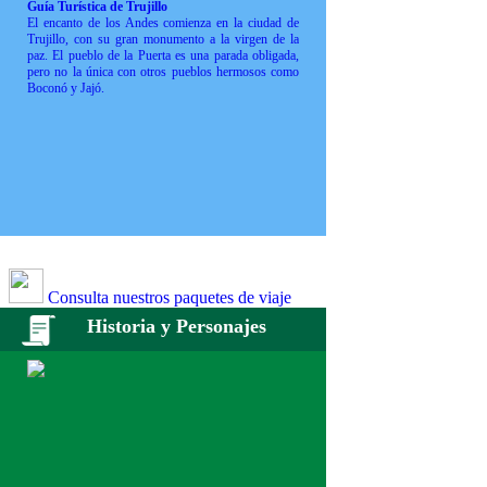
Guía Turística de Trujillo
El encanto de los Andes comienza en la ciudad de
Trujillo, con su gran monumento a la virgen de la
paz. El pueblo de la Puerta es una parada obligada,
pero no la única con otros pueblos hermosos como
Boconó y Jajó.
Consulta nuestros paquetes de viaje
Historia y Personajes