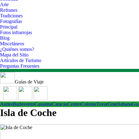
Arte
Refranes
Tradiciones
Fotografías
Principal
Fotos infrarrojas
Blog
Misceláneos
¿Quiénes somos?
Mapa del Sitio
Artículos de Turismo
Preguntas Freuentes
Guías de Viaje
Andes
Barlovento
Canaima
Caracas
Centro
ColoniaTovar
GranSabana
Gu
Isla de Coche