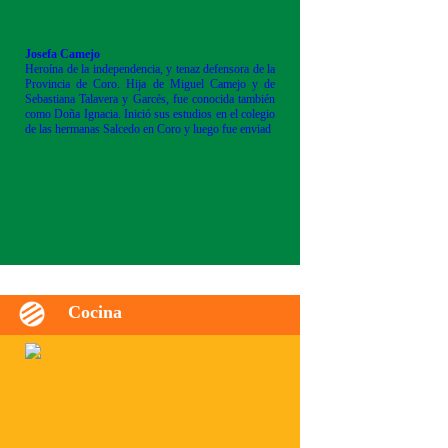
Josefa Camejo
Heroína de la independencia, y tenaz defensora de la
Provincia de Coro. Hija de Miguel Camejo y de
Sebastiana Talavera y Garcés, fue conocida también
como Doña Ignacia. Inició sus estudios en el colegio
de las hermanas Salcedo en Coro y luego fue enviad
Cocina