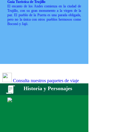
Guía Turística de Trujillo
El encanto de los Andes comienza en la ciudad de
Trujillo, con su gran monumento a la virgen de la
paz. El pueblo de la Puerta es una parada obligada,
pero no la única con otros pueblos hermosos como
Boconó y Jajó.
Consulta nuestros paquetes de viaje
Historia y Personajes