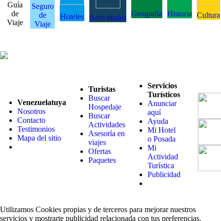
Guía
Seguro
de
Geografía
Historia
de
Cultura
Hoteles
Actividades
Viaje
Viaje
Servicios
Turistas
Turísticos
Buscar
Venezuelatuya
Anunciar
Hospedaje
Nosotros
aquí
Buscar
Contacto
Ayuda
Actividades
Testimonios
Mi Hotel
Asesoría en
Mapa del sitio
o Posada
viajes
Mi
Ofertas
Actividad
Paquetes
Turística
Publicidad
Utilizamos Cookies propias y de terceros para mejorar nuestros
servicios y mostrarte publicidad relacionada con tus preferencias.