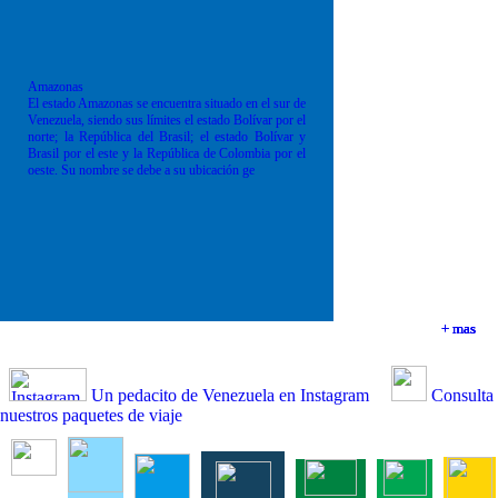
Amazonas
El estado Amazonas se encuentra situado en el sur de
Venezuela, siendo sus límites el estado Bolívar por el
norte; la República del Brasil; el estado Bolívar y
Brasil por el este y la República de Colombia por el
oeste. Su nombre se debe a su ubicación ge
+ mas
+ mas
+ mas
+ mas
Un pedacito de Venezuela en Instagram
Consulta
nuestros paquetes de viaje