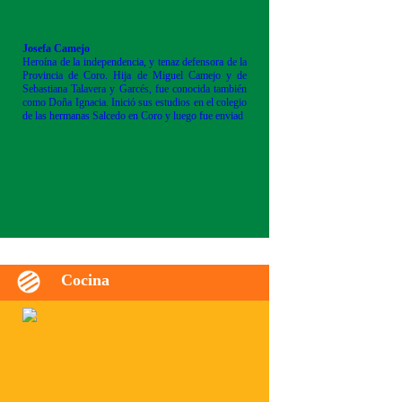
Josefa Camejo
Heroína de la independencia, y tenaz defensora de la
Provincia de Coro. Hija de Miguel Camejo y de
Sebastiana Talavera y Garcés, fue conocida también
como Doña Ignacia. Inició sus estudios en el colegio
de las hermanas Salcedo en Coro y luego fue enviad
Cocina