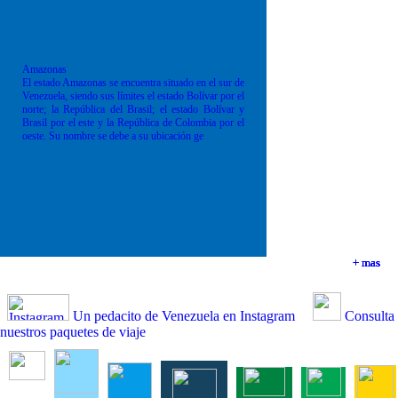
Amazonas
El estado Amazonas se encuentra situado en el sur de
Venezuela, siendo sus límites el estado Bolívar por el
norte; la República del Brasil; el estado Bolívar y
Brasil por el este y la República de Colombia por el
oeste. Su nombre se debe a su ubicación ge
+ mas
+ mas
+ mas
+ mas
Un pedacito de Venezuela en Instagram
Consulta
nuestros paquetes de viaje