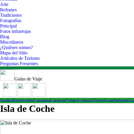
Arte
Refranes
Tradiciones
Fotografías
Principal
Fotos infrarrojas
Blog
Misceláneos
¿Quiénes somos?
Mapa del Sitio
Artículos de Turismo
Preguntas Freuentes
Guías de Viaje
Andes
Barlovento
Canaima
Caracas
Centro
ColoniaTovar
GranSabana
Gu
Isla de Coche