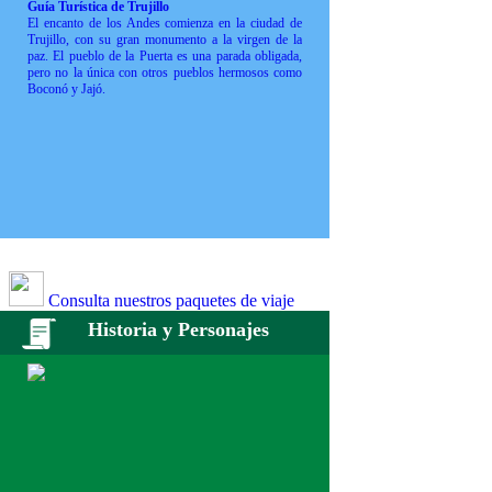
Guía Turística de Trujillo
El encanto de los Andes comienza en la ciudad de
Trujillo, con su gran monumento a la virgen de la
paz. El pueblo de la Puerta es una parada obligada,
pero no la única con otros pueblos hermosos como
Boconó y Jajó.
Consulta nuestros paquetes de viaje
Historia y Personajes