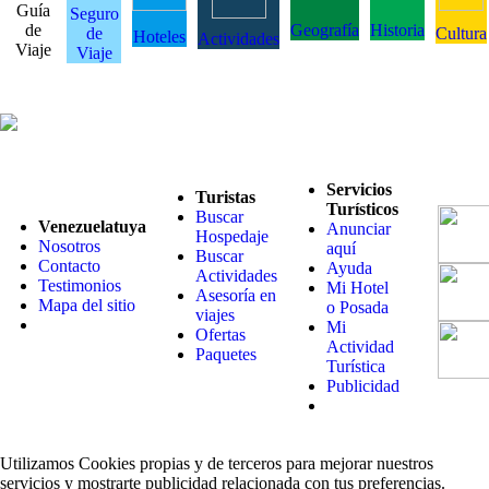
Guía
Seguro
de
Geografía
Historia
de
Cultura
Hoteles
Actividades
Viaje
Viaje
Servicios
Turistas
Turísticos
Buscar
Venezuelatuya
Anunciar
Hospedaje
Nosotros
aquí
Buscar
Contacto
Ayuda
Actividades
Testimonios
Mi Hotel
Asesoría en
Mapa del sitio
o Posada
viajes
Mi
Ofertas
Actividad
Paquetes
Turística
Publicidad
Utilizamos Cookies propias y de terceros para mejorar nuestros
servicios y mostrarte publicidad relacionada con tus preferencias.