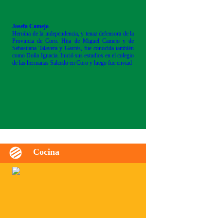
Josefa Camejo
Heroína de la independencia, y tenaz defensora de la
Provincia de Coro. Hija de Miguel Camejo y de
Sebastiana Talavera y Garcés, fue conocida también
como Doña Ignacia. Inició sus estudios en el colegio
de las hermanas Salcedo en Coro y luego fue enviad
Cocina