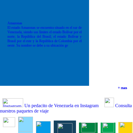
Amazonas
El estado Amazonas se encuentra situado en el sur de
Venezuela, siendo sus límites el estado Bolívar por el
norte; la República del Brasil; el estado Bolívar y
Brasil por el este y la República de Colombia por el
oeste. Su nombre se debe a su ubicación ge
+ mas
+ mas
+ mas
+ mas
Un pedacito de Venezuela en Instagram
Consulta
nuestros paquetes de viaje