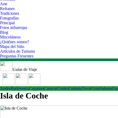
Arte
Refranes
Tradiciones
Fotografías
Principal
Fotos infrarrojas
Blog
Misceláneos
¿Quiénes somos?
Mapa del Sitio
Artículos de Turismo
Preguntas Freuentes
Guías de Viaje
Andes
Barlovento
Canaima
Caracas
Centro
ColoniaTovar
GranSabana
Gu
Isla de Coche