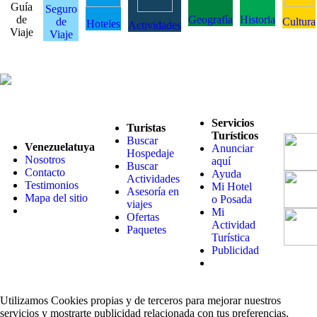
Guía
Seguro
de
Geografía
Historia
de
Cultura
Hoteles
Actividades
Viaje
Viaje
Servicios
Turistas
Turísticos
Buscar
Venezuelatuya
Anunciar
Hospedaje
Nosotros
aquí
Buscar
Contacto
Ayuda
Actividades
Testimonios
Mi Hotel
Asesoría en
Mapa del sitio
o Posada
viajes
Mi
Ofertas
Actividad
Paquetes
Turística
Publicidad
Utilizamos Cookies propias y de terceros para mejorar nuestros
servicios y mostrarte publicidad relacionada con tus preferencias.