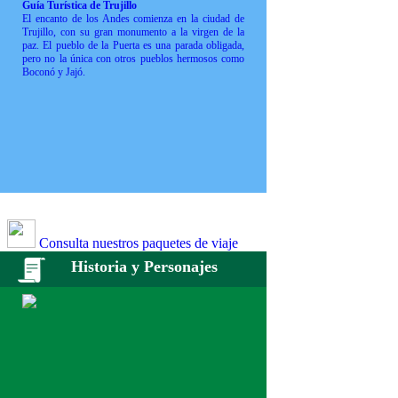
Guía Turística de Trujillo
El encanto de los Andes comienza en la ciudad de
Trujillo, con su gran monumento a la virgen de la
paz. El pueblo de la Puerta es una parada obligada,
pero no la única con otros pueblos hermosos como
Boconó y Jajó.
Consulta nuestros paquetes de viaje
Historia y Personajes