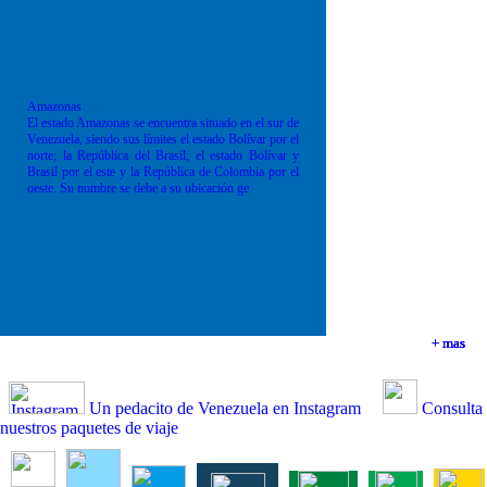
Amazonas
El estado Amazonas se encuentra situado en el sur de
Venezuela, siendo sus límites el estado Bolívar por el
norte; la República del Brasil; el estado Bolívar y
Brasil por el este y la República de Colombia por el
oeste. Su nombre se debe a su ubicación ge
+ mas
+ mas
+ mas
+ mas
Un pedacito de Venezuela en Instagram
Consulta
nuestros paquetes de viaje