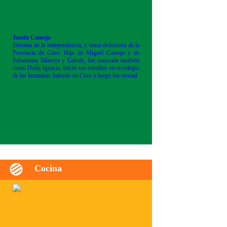
Josefa Camejo
Heroína de la independencia, y tenaz defensora de la
Provincia de Coro. Hija de Miguel Camejo y de
Sebastiana Talavera y Garcés, fue conocida también
como Doña Ignacia. Inició sus estudios en el colegio
de las hermanas Salcedo en Coro y luego fue enviad
Cocina