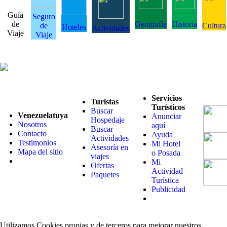
Guía
Seguro
de
Geografía
Historia
de
Cultura
Hoteles
Actividades
Viaje
Viaje
Servicios
Turistas
Turísticos
Buscar
Venezuelatuya
Anunciar
Hospedaje
Nosotros
aquí
Buscar
Contacto
Ayuda
Actividades
Testimonios
Mi Hotel
Asesoría en
Mapa del sitio
o Posada
viajes
Mi
Ofertas
Actividad
Paquetes
Turística
Publicidad
Utilizamos Cookies propias y de terceros para mejorar nuestros