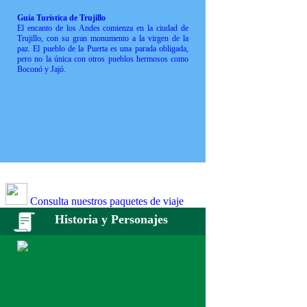
Guía Turística de Trujillo
El encanto de los Andes comienza en la ciudad de
Trujillo, con su gran monumento a la virgen de la
paz. El pueblo de la Puerta es una parada obligada,
pero no la única con otros pueblos hermosos como
Boconó y Jajó.
Consulta nuestros paquetes de viaje
Historia y Personajes