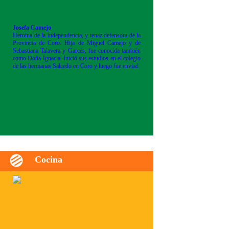
Josefa Camejo
Heroína de la independencia, y tenaz defensora de la
Provincia de Coro. Hija de Miguel Camejo y de
Sebastiana Talavera y Garcés, fue conocida también
como Doña Ignacia. Inició sus estudios en el colegio
de las hermanas Salcedo en Coro y luego fue enviad
Cocina