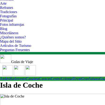
Arte
Refranes
Tradiciones
Fotografías
Principal
Fotos infrarrojas
Blog
Misceláneos
¿Quiénes somos?
Mapa del Sitio
Artículos de Turismo
Preguntas Freuentes
Guías de Viaje
Andes
Barlovento
Canaima
Caracas
Centro
ColoniaTovar
GranSabana
Gu
Isla de Coche