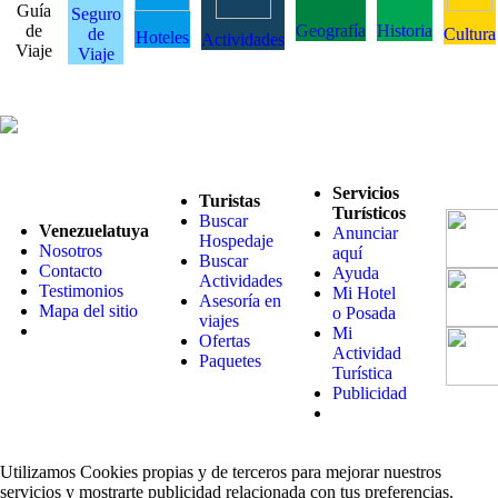
Guía
Seguro
de
Geografía
Historia
de
Cultura
Hoteles
Actividades
Viaje
Viaje
Servicios
Turistas
Turísticos
Buscar
Venezuelatuya
Anunciar
Hospedaje
Nosotros
aquí
Buscar
Contacto
Ayuda
Actividades
Testimonios
Mi Hotel
Asesoría en
Mapa del sitio
o Posada
viajes
Mi
Ofertas
Actividad
Paquetes
Turística
Publicidad
Utilizamos Cookies propias y de terceros para mejorar nuestros
servicios y mostrarte publicidad relacionada con tus preferencias.