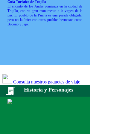
Guía Turística de Trujillo
El encanto de los Andes comienza en la ciudad de
Trujillo, con su gran monumento a la virgen de la
paz. El pueblo de la Puerta es una parada obligada,
pero no la única con otros pueblos hermosos como
Boconó y Jajó.
Consulta nuestros paquetes de viaje
Historia y Personajes