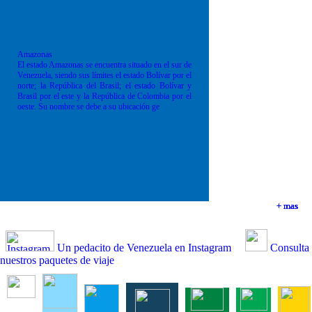
Amazonas
El estado Amazonas se encuentra situado en el sur de
Venezuela, siendo sus límites el estado Bolívar por el
norte; la República del Brasil; el estado Bolívar y
Brasil por el este y la República de Colombia por el
oeste. Su nombre se debe a su ubicación ge
+ mas
+ mas
+ mas
+ mas
Un pedacito de Venezuela en Instagram
Consulta
nuestros paquetes de viaje