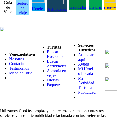
Guía
Seguro
de
Geografía
Historia
de
Cultura
Hoteles
Actividades
Viaje
Viaje
Servicios
Turistas
Turísticos
Buscar
Venezuelatuya
Anunciar
Hospedaje
Nosotros
aquí
Buscar
Contacto
Ayuda
Actividades
Testimonios
Mi Hotel
Asesoría en
Mapa del sitio
o Posada
viajes
Mi
Ofertas
Actividad
Paquetes
Turística
Publicidad
Utilizamos Cookies propias y de terceros para mejorar nuestros
servicios y mostrarte publicidad relacionada con tus preferencias.