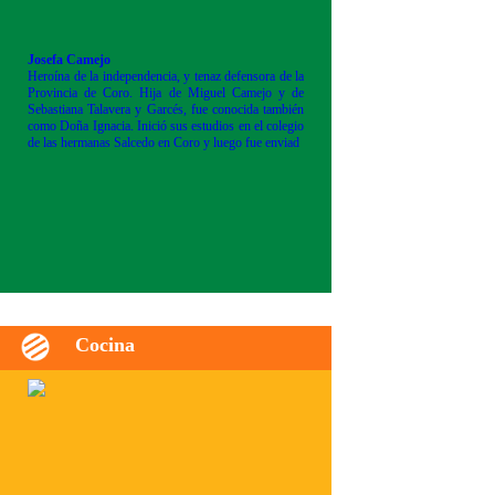
Josefa Camejo
Heroína de la independencia, y tenaz defensora de la
Provincia de Coro. Hija de Miguel Camejo y de
Sebastiana Talavera y Garcés, fue conocida también
como Doña Ignacia. Inició sus estudios en el colegio
de las hermanas Salcedo en Coro y luego fue enviad
Cocina