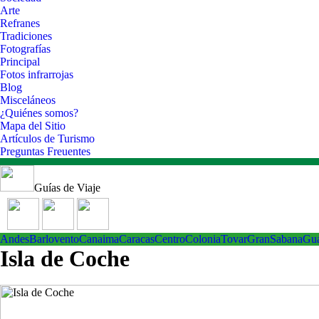
Arte
Refranes
Tradiciones
Fotografías
Principal
Fotos infrarrojas
Blog
Misceláneos
¿Quiénes somos?
Mapa del Sitio
Artículos de Turismo
Preguntas Freuentes
Guías de Viaje
Andes
Barlovento
Canaima
Caracas
Centro
ColoniaTovar
GranSabana
Gu
Isla de Coche