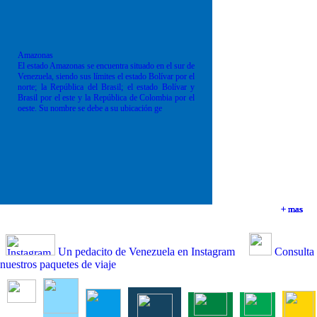
Amazonas
El estado Amazonas se encuentra situado en el sur de
Venezuela, siendo sus límites el estado Bolívar por el
norte; la República del Brasil; el estado Bolívar y
Brasil por el este y la República de Colombia por el
oeste. Su nombre se debe a su ubicación ge
+ mas
+ mas
+ mas
+ mas
Un pedacito de Venezuela en Instagram
Consulta
nuestros paquetes de viaje