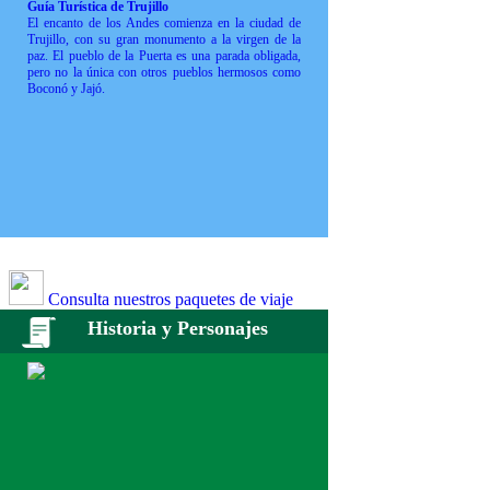
Guía Turística de Trujillo
El encanto de los Andes comienza en la ciudad de
Trujillo, con su gran monumento a la virgen de la
paz. El pueblo de la Puerta es una parada obligada,
pero no la única con otros pueblos hermosos como
Boconó y Jajó.
Consulta nuestros paquetes de viaje
Historia y Personajes