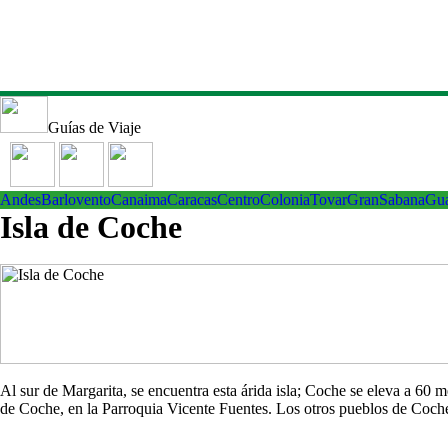
Guías de Viaje
Andes
Barlovento
Canaima
Caracas
Centro
ColoniaTovar
GranSabana
Gu
Isla de Coche
Al sur de Margarita, se encuentra esta árida isla; Coche se eleva a 60
de Coche, en la Parroquia Vicente Fuentes. Los otros pueblos de Co