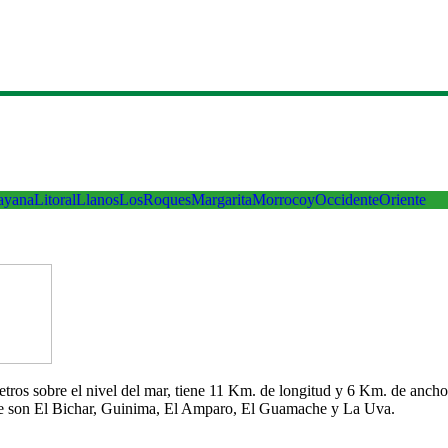
ayana
Litoral
Llanos
LosRoques
Margarita
Morrocoy
Occidente
Oriente
 metros sobre el nivel del mar, tiene 11 Km. de longitud y 6 Km. de an
che son El Bichar, Guinima, El Amparo, El Guamache y La Uva.