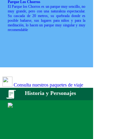
Parque Los Chorros
El Parque los Chorros es un parque muy sencillo, no
muy grande, pero con una naturaleza espectacular.
Su cascada de 20 metros, su quebrada donde es
posible bañarse, sus lugares para niños y para la
meditación, lo hacen un parque muy singular y muy
recomendable
Consulta nuestros paquetes de viaje
Historia y Personajes