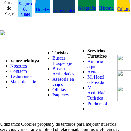
Guía
Seguro
de
Geografía
Historia
de
Cultura
Hoteles
Actividades
Viaje
Viaje
Servicios
Turistas
Turísticos
Buscar
Venezuelatuya
Anunciar
Hospedaje
Nosotros
aquí
Buscar
Contacto
Ayuda
Actividades
Testimonios
Mi Hotel
Asesoría en
Mapa del sitio
o Posada
viajes
Mi
Ofertas
Actividad
Paquetes
Turística
Publicidad
Utilizamos Cookies propias y de terceros para mejorar nuestros
servicios y mostrarte publicidad relacionada con tus preferencias.