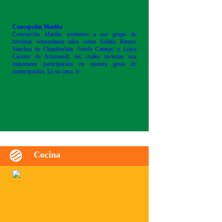
Concepción Mariño
Concepción Mariño pertenece a ese grupo de
heroínas venezolanas tales como Eulalia Ramos
Sánchez de Chamberlain, Josefa Camejo, y Luisa
Cáceres de Arismendi; las cuales tuvieron una
importante participación en nuestra gesta de
emancipación. En su caso, te
Cocina