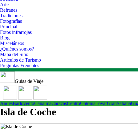
Arte
Refranes
Tradiciones
Fotografías
Principal
Fotos infrarrojas
Blog
Misceláneos
¿Quiénes somos?
Mapa del Sitio
Artículos de Turismo
Preguntas Freuentes
Guías de Viaje
Andes
Barlovento
Canaima
Caracas
Centro
ColoniaTovar
GranSabana
Gu
Isla de Coche