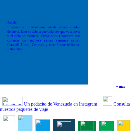
Samán
El samán es un arbol comunmente llamado el arbol
de lluvia. Esto se debe a que cada vez que va a llover
y el cielo se oscurece. Otros de sus nombres mas
comunes son mimosa saman, samanea saman,
Carabalí, Urero, Cenicero y cientificamente Samán
Pithecellob
+ mas
+ mas
+ mas
+ mas
Un pedacito de Venezuela en Instagram
Consulta
nuestros paquetes de viaje