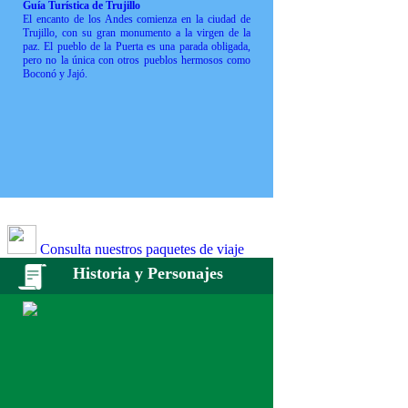
Guía Turística de Trujillo
El encanto de los Andes comienza en la ciudad de
Trujillo, con su gran monumento a la virgen de la
paz. El pueblo de la Puerta es una parada obligada,
pero no la única con otros pueblos hermosos como
Boconó y Jajó.
Consulta nuestros paquetes de viaje
Historia y Personajes