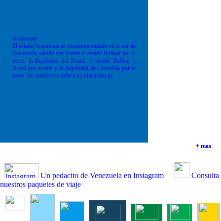
Amazonas
El estado Amazonas se encuentra situado en el sur de
Venezuela, siendo sus límites el estado Bolívar por el
norte; la República del Brasil; el estado Bolívar y
Brasil por el este y la República de Colombia por el
oeste. Su nombre se debe a su ubicación ge
+ mas
+ mas
+ mas
+ mas
Un pedacito de Venezuela en Instagram
Consulta
nuestros paquetes de viaje