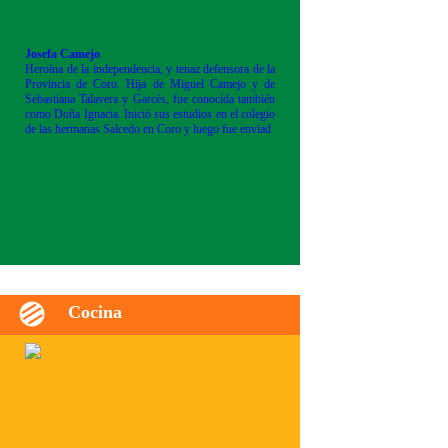
Josefa Camejo
Heroína de la independencia, y tenaz defensora de la
Provincia de Coro. Hija de Miguel Camejo y de
Sebastiana Talavera y Garcés, fue conocida también
como Doña Ignacia. Inició sus estudios en el colegio
de las hermanas Salcedo en Coro y luego fue enviad
Cocina