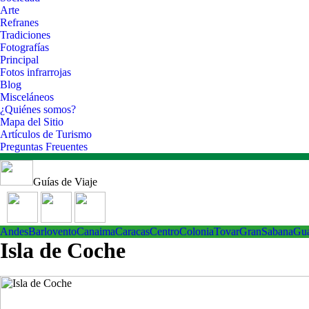
Arte
Refranes
Tradiciones
Fotografías
Principal
Fotos infrarrojas
Blog
Misceláneos
¿Quiénes somos?
Mapa del Sitio
Artículos de Turismo
Preguntas Freuentes
Guías de Viaje
Andes
Barlovento
Canaima
Caracas
Centro
ColoniaTovar
GranSabana
Gu
Isla de Coche