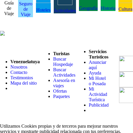
Guía
Seguro
de
Geografía
Historia
de
Cultura
Hoteles
Actividades
Viaje
Viaje
Servicios
Turistas
Turísticos
Buscar
Venezuelatuya
Anunciar
Hospedaje
Nosotros
aquí
Buscar
Contacto
Ayuda
Actividades
Testimonios
Mi Hotel
Asesoría en
Mapa del sitio
o Posada
viajes
Mi
Ofertas
Actividad
Paquetes
Turística
Publicidad
Utilizamos Cookies propias y de terceros para mejorar nuestros
servicios y mostrarte publicidad relacionada con tus preferencias.