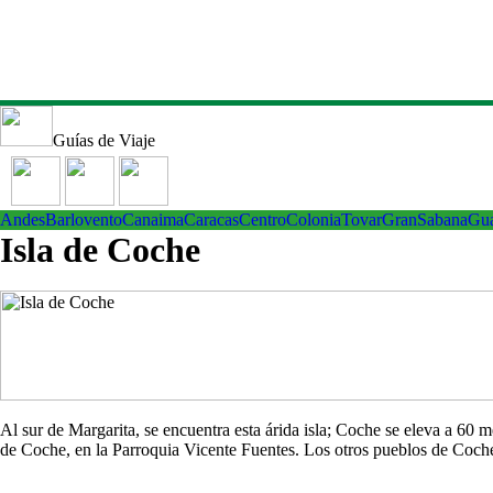
Guías de Viaje
Andes
Barlovento
Canaima
Caracas
Centro
ColoniaTovar
GranSabana
Gu
Isla de Coche
Al sur de Margarita, se encuentra esta árida isla; Coche se eleva a 60
de Coche, en la Parroquia Vicente Fuentes. Los otros pueblos de Co