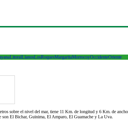
ayana
Litoral
Llanos
LosRoques
Margarita
Morrocoy
Occidente
Oriente
 metros sobre el nivel del mar, tiene 11 Km. de longitud y 6 Km. de an
che son El Bichar, Guinima, El Amparo, El Guamache y La Uva.