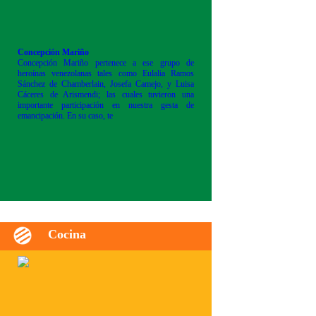
Concepción Mariño
Concepción Mariño pertenece a ese grupo de
heroínas venezolanas tales como Eulalia Ramos
Sánchez de Chamberlain, Josefa Camejo, y Luisa
Cáceres de Arismendi; las cuales tuvieron una
importante participación en nuestra gesta de
emancipación. En su caso, te
Cocina