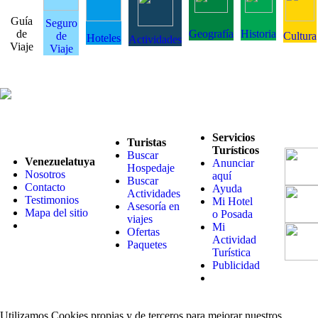
Guía
Seguro
de
Geografía
Historia
de
Cultura
Hoteles
Actividades
Viaje
Viaje
Servicios
Turistas
Turísticos
Buscar
Venezuelatuya
Anunciar
Hospedaje
Nosotros
aquí
Buscar
Contacto
Ayuda
Actividades
Testimonios
Mi Hotel
Asesoría en
Mapa del sitio
o Posada
viajes
Mi
Ofertas
Actividad
Paquetes
Turística
Publicidad
Utilizamos Cookies propias y de terceros para mejorar nuestros