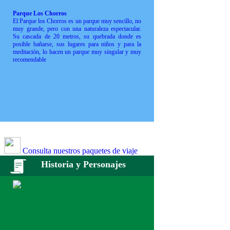
Parque Los Chorros
El Parque los Chorros es un parque muy sencillo, no
muy grande, pero con una naturaleza espectacular.
Su cascada de 20 metros, su quebrada donde es
posible bañarse, sus lugares para niños y para la
meditación, lo hacen un parque muy singular y muy
recomendable
Consulta nuestros paquetes de viaje
Historia y Personajes