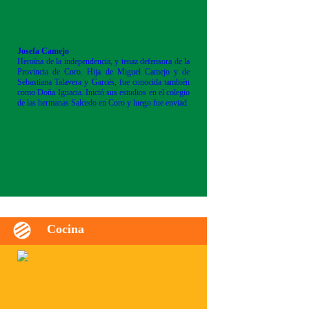
Josefa Camejo
Heroína de la independencia, y tenaz defensora de la
Provincia de Coro. Hija de Miguel Camejo y de
Sebastiana Talavera y Garcés, fue conocida también
como Doña Ignacia. Inició sus estudios en el colegio
de las hermanas Salcedo en Coro y luego fue enviad
Cocina