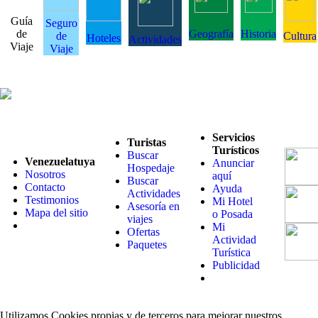
Guía
Seguro
de
Geografía
Historia
de
Cultura
Hoteles
Actividades
Viaje
Viaje
Servicios
Turistas
Turísticos
Buscar
Venezuelatuya
Anunciar
Hospedaje
Nosotros
aquí
Buscar
Contacto
Ayuda
Actividades
Testimonios
Mi Hotel
Asesoría en
Mapa del sitio
o Posada
viajes
Mi
Ofertas
Actividad
Paquetes
Turística
Publicidad
Utilizamos Cookies propias y de terceros para mejorar nuestros