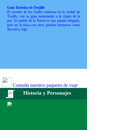
Guía Turística de Trujillo
El encanto de los Andes comienza en la ciudad de
Trujillo, con su gran monumento a la virgen de la
paz. El pueblo de la Puerta es una parada obligada,
pero no la única con otros pueblos hermosos como
Boconó y Jajó.
Consulta nuestros paquetes de viaje
Historia y Personajes