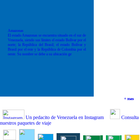
Amazonas
El estado Amazonas se encuentra situado en el sur de
Venezuela, siendo sus límites el estado Bolívar por el
norte; la República del Brasil; el estado Bolívar y
Brasil por el este y la República de Colombia por el
oeste. Su nombre se debe a su ubicación ge
+ mas
+ mas
+ mas
+ mas
Un pedacito de Venezuela en Instagram
Consulta
nuestros paquetes de viaje