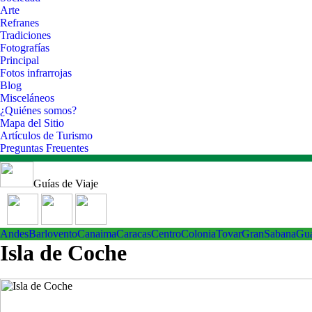
Arte
Refranes
Tradiciones
Fotografías
Principal
Fotos infrarrojas
Blog
Misceláneos
¿Quiénes somos?
Mapa del Sitio
Artículos de Turismo
Preguntas Freuentes
Guías de Viaje
Andes
Barlovento
Canaima
Caracas
Centro
ColoniaTovar
GranSabana
Gu
Isla de Coche