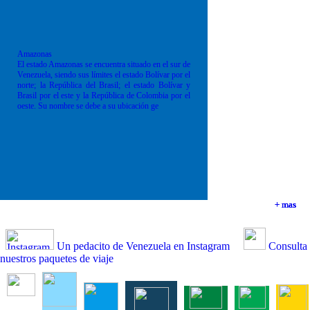
Amazonas
El estado Amazonas se encuentra situado en el sur de
Venezuela, siendo sus límites el estado Bolívar por el
norte; la República del Brasil; el estado Bolívar y
Brasil por el este y la República de Colombia por el
oeste. Su nombre se debe a su ubicación ge
+ mas
+ mas
+ mas
+ mas
Un pedacito de Venezuela en Instagram
Consulta
nuestros paquetes de viaje