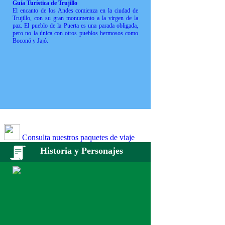
Guía Turística de Trujillo
El encanto de los Andes comienza en la ciudad de
Trujillo, con su gran monumento a la virgen de la
paz. El pueblo de la Puerta es una parada obligada,
pero no la única con otros pueblos hermosos como
Boconó y Jajó.
Consulta nuestros paquetes de viaje
Historia y Personajes