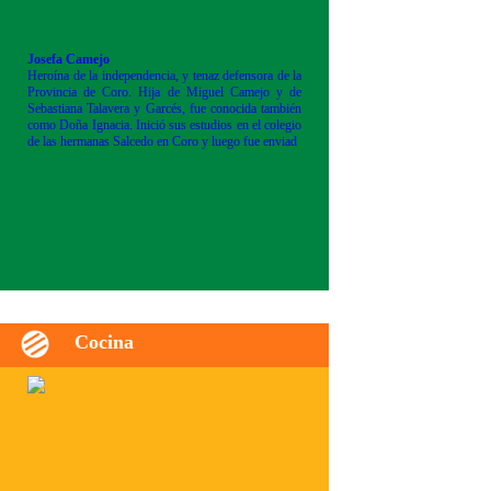
Josefa Camejo
Heroína de la independencia, y tenaz defensora de la
Provincia de Coro. Hija de Miguel Camejo y de
Sebastiana Talavera y Garcés, fue conocida también
como Doña Ignacia. Inició sus estudios en el colegio
de las hermanas Salcedo en Coro y luego fue enviad
Cocina