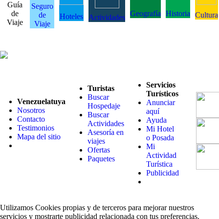
Guía
Seguro
de
Geografía
Historia
de
Cultura
Hoteles
Actividades
Viaje
Viaje
Servicios
Turistas
Turísticos
Buscar
Venezuelatuya
Anunciar
Hospedaje
Nosotros
aquí
Buscar
Contacto
Ayuda
Actividades
Testimonios
Mi Hotel
Asesoría en
Mapa del sitio
o Posada
viajes
Mi
Ofertas
Actividad
Paquetes
Turística
Publicidad
Utilizamos Cookies propias y de terceros para mejorar nuestros
servicios y mostrarte publicidad relacionada con tus preferencias.