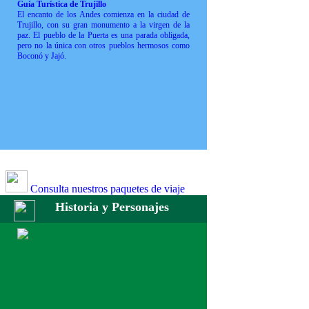
Guía Turística de Trujillo
El encanto de los Andes comienza en la ciudad de
Trujillo, con su gran monumento a la virgen de la
paz. El pueblo de la Puerta es una parada obligada,
pero no la única con otros pueblos hermosos como
Boconó y Jajó.
Consulta nuestros paquetes de viaje
Historia y Personajes