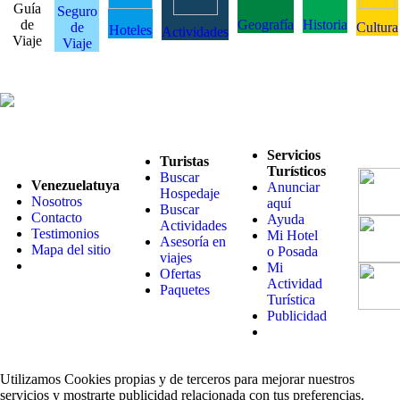
Guía
Seguro
de
Geografía
Historia
de
Cultura
Hoteles
Actividades
Viaje
Viaje
Servicios
Turistas
Turísticos
Buscar
Venezuelatuya
Anunciar
Hospedaje
Nosotros
aquí
Buscar
Contacto
Ayuda
Actividades
Testimonios
Mi Hotel
Asesoría en
Mapa del sitio
o Posada
viajes
Mi
Ofertas
Actividad
Paquetes
Turística
Publicidad
Utilizamos Cookies propias y de terceros para mejorar nuestros
servicios y mostrarte publicidad relacionada con tus preferencias.