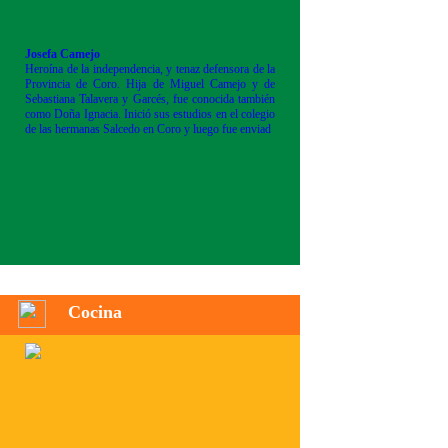
Josefa Camejo
Heroína de la independencia, y tenaz defensora de la
Provincia de Coro. Hija de Miguel Camejo y de
Sebastiana Talavera y Garcés, fue conocida también
como Doña Ignacia. Inició sus estudios en el colegio
de las hermanas Salcedo en Coro y luego fue enviad
Cocina