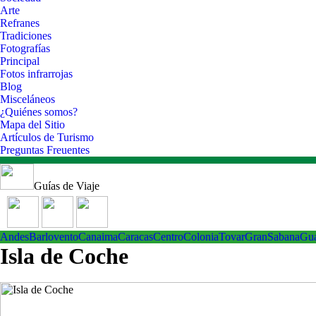
Arte
Refranes
Tradiciones
Fotografías
Principal
Fotos infrarrojas
Blog
Misceláneos
¿Quiénes somos?
Mapa del Sitio
Artículos de Turismo
Preguntas Freuentes
Guías de Viaje
Andes
Barlovento
Canaima
Caracas
Centro
ColoniaTovar
GranSabana
Gu
Isla de Coche