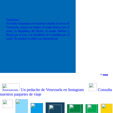
Amazonas
El estado Amazonas se encuentra situado en el sur de
Venezuela, siendo sus límites el estado Bolívar por el
norte; la República del Brasil; el estado Bolívar y
Brasil por el este y la República de Colombia por el
oeste. Su nombre se debe a su ubicación ge
+ mas
+ mas
+ mas
+ mas
Un pedacito de Venezuela en Instagram
Consulta
nuestros paquetes de viaje