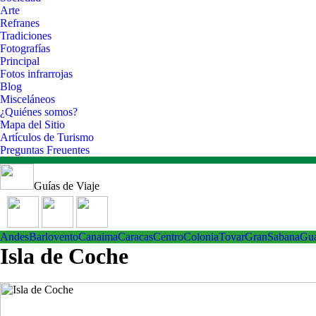
Arte
Refranes
Tradiciones
Fotografías
Principal
Fotos infrarrojas
Blog
Misceláneos
¿Quiénes somos?
Mapa del Sitio
Artículos de Turismo
Preguntas Freuentes
Guías de Viaje
Andes
Barlovento
Canaima
Caracas
Centro
ColoniaTovar
GranSabana
Gu
Isla de Coche