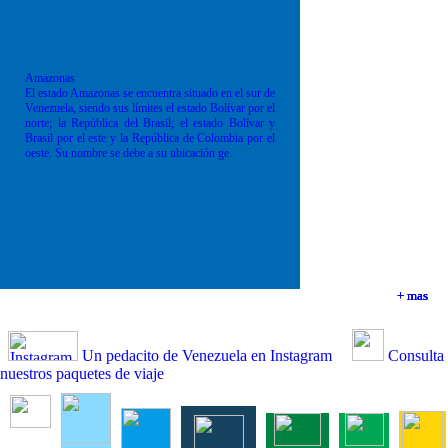
Amazonas
El estado Amazonas se encuentra situado en el sur de
Venezuela, siendo sus límites el estado Bolívar por el
norte; la República del Brasil; el estado Bolívar y
Brasil por el este y la República de Colombia por el
oeste. Su nombre se debe a su ubicación ge
+ mas
+ mas
+ mas
+ mas
Un pedacito de Venezuela en Instagram
Consulta
nuestros paquetes de viaje