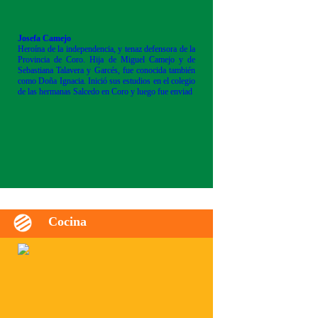
Josefa Camejo
Heroína de la independencia, y tenaz defensora de la
Provincia de Coro. Hija de Miguel Camejo y de
Sebastiana Talavera y Garcés, fue conocida también
como Doña Ignacia. Inició sus estudios en el colegio
de las hermanas Salcedo en Coro y luego fue enviad
Cocina