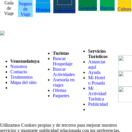
Guía
Seguro
de
Geografía
Historia
de
Cultura
Hoteles
Actividades
Viaje
Viaje
Servicios
Turistas
Turísticos
Buscar
Venezuelatuya
Anunciar
Hospedaje
Nosotros
aquí
Buscar
Contacto
Ayuda
Actividades
Testimonios
Mi Hotel
Asesoría en
Mapa del sitio
o Posada
viajes
Mi
Ofertas
Actividad
Paquetes
Turística
Publicidad
Utilizamos Cookies propias y de terceros para mejorar nuestros
servicios y mostrarte publicidad relacionada con tus preferencias.