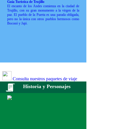
Guía Turística de Trujillo
El encanto de los Andes comienza en la ciudad de
Trujillo, con su gran monumento a la virgen de la
paz. El pueblo de la Puerta es una parada obligada,
pero no la única con otros pueblos hermosos como
Boconó y Jajó.
Consulta nuestros paquetes de viaje
Historia y Personajes