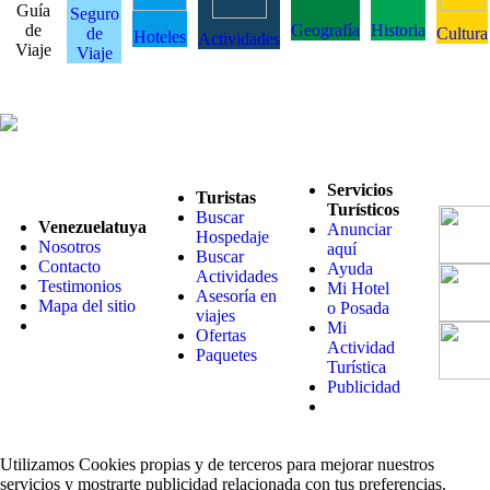
Guía
Seguro
de
Geografía
Historia
de
Cultura
Hoteles
Actividades
Viaje
Viaje
Servicios
Turistas
Turísticos
Buscar
Venezuelatuya
Anunciar
Hospedaje
Nosotros
aquí
Buscar
Contacto
Ayuda
Actividades
Testimonios
Mi Hotel
Asesoría en
Mapa del sitio
o Posada
viajes
Mi
Ofertas
Actividad
Paquetes
Turística
Publicidad
Utilizamos Cookies propias y de terceros para mejorar nuestros
servicios y mostrarte publicidad relacionada con tus preferencias.