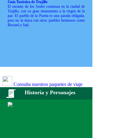
Guía Turística de Trujillo
El encanto de los Andes comienza en la ciudad de
Trujillo, con su gran monumento a la virgen de la
paz. El pueblo de la Puerta es una parada obligada,
pero no la única con otros pueblos hermosos como
Boconó y Jajó.
Consulta nuestros paquetes de viaje
Historia y Personajes