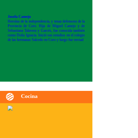
Josefa Camejo
Heroína de la independencia, y tenaz defensora de la
Provincia de Coro. Hija de Miguel Camejo y de
Sebastiana Talavera y Garcés, fue conocida también
como Doña Ignacia. Inició sus estudios en el colegio
de las hermanas Salcedo en Coro y luego fue enviad
Cocina