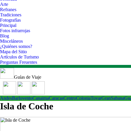
Arte
Refranes
Tradiciones
Fotografías
Principal
Fotos infrarrojas
Blog
Misceláneos
¿Quiénes somos?
Mapa del Sitio
Artículos de Turismo
Preguntas Freuentes
Guías de Viaje
Andes
Barlovento
Canaima
Caracas
Centro
ColoniaTovar
GranSabana
Gu
Isla de Coche