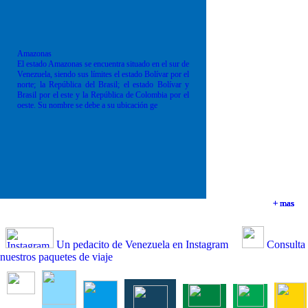
Amazonas
El estado Amazonas se encuentra situado en el sur de
Venezuela, siendo sus límites el estado Bolívar por el
norte; la República del Brasil; el estado Bolívar y
Brasil por el este y la República de Colombia por el
oeste. Su nombre se debe a su ubicación ge
+ mas
+ mas
+ mas
+ mas
Un pedacito de Venezuela en Instagram
Consulta
nuestros paquetes de viaje