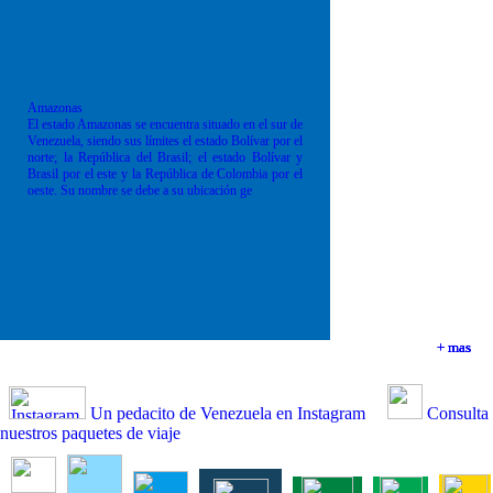
Amazonas
El estado Amazonas se encuentra situado en el sur de
Venezuela, siendo sus límites el estado Bolívar por el
norte; la República del Brasil; el estado Bolívar y
Brasil por el este y la República de Colombia por el
oeste. Su nombre se debe a su ubicación ge
+ mas
+ mas
+ mas
+ mas
Un pedacito de Venezuela en Instagram
Consulta
nuestros paquetes de viaje