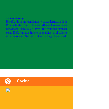
Josefa Camejo
Heroína de la independencia, y tenaz defensora de la
Provincia de Coro. Hija de Miguel Camejo y de
Sebastiana Talavera y Garcés, fue conocida también
como Doña Ignacia. Inició sus estudios en el colegio
de las hermanas Salcedo en Coro y luego fue enviad
Cocina