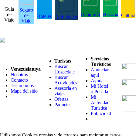
Guía
Seguro
de
Geografía
Historia
de
Cultura
Hoteles
Actividades
Viaje
Viaje
Servicios
Turistas
Turísticos
Buscar
Venezuelatuya
Anunciar
Hospedaje
Nosotros
aquí
Buscar
Contacto
Ayuda
Actividades
Testimonios
Mi Hotel
Asesoría en
Mapa del sitio
o Posada
viajes
Mi
Ofertas
Actividad
Paquetes
Turística
Publicidad
Utilizamos Cookies propias y de terceros para mejorar nuestros