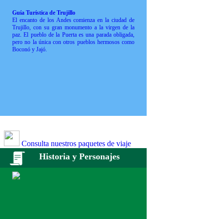
Guía Turística de Trujillo
El encanto de los Andes comienza en la ciudad de
Trujillo, con su gran monumento a la virgen de la
paz. El pueblo de la Puerta es una parada obligada,
pero no la única con otros pueblos hermosos como
Boconó y Jajó.
Consulta nuestros paquetes de viaje
Historia y Personajes