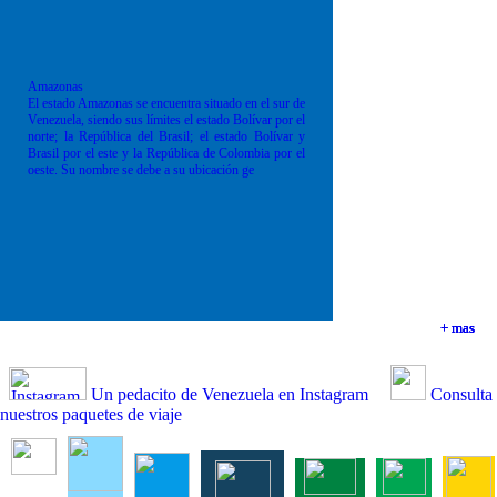
Amazonas
El estado Amazonas se encuentra situado en el sur de
Venezuela, siendo sus límites el estado Bolívar por el
norte; la República del Brasil; el estado Bolívar y
Brasil por el este y la República de Colombia por el
oeste. Su nombre se debe a su ubicación ge
+ mas
+ mas
+ mas
+ mas
Un pedacito de Venezuela en Instagram
Consulta
nuestros paquetes de viaje