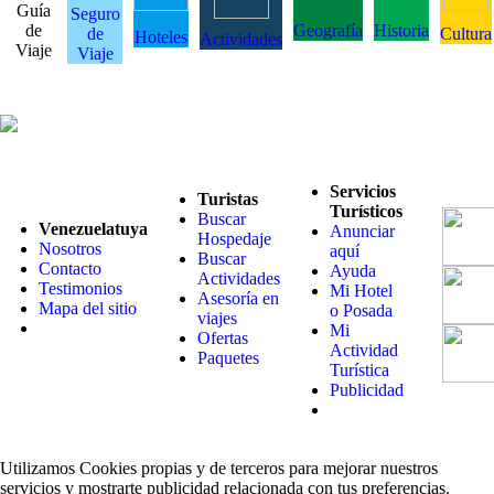
Guía
Seguro
de
Geografía
Historia
de
Cultura
Hoteles
Actividades
Viaje
Viaje
Servicios
Turistas
Turísticos
Buscar
Venezuelatuya
Anunciar
Hospedaje
Nosotros
aquí
Buscar
Contacto
Ayuda
Actividades
Testimonios
Mi Hotel
Asesoría en
Mapa del sitio
o Posada
viajes
Mi
Ofertas
Actividad
Paquetes
Turística
Publicidad
Utilizamos Cookies propias y de terceros para mejorar nuestros
servicios y mostrarte publicidad relacionada con tus preferencias.