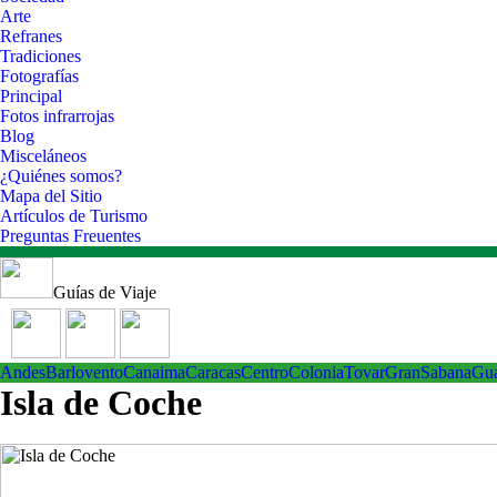
Arte
Refranes
Tradiciones
Fotografías
Principal
Fotos infrarrojas
Blog
Misceláneos
¿Quiénes somos?
Mapa del Sitio
Artículos de Turismo
Preguntas Freuentes
Guías de Viaje
Andes
Barlovento
Canaima
Caracas
Centro
ColoniaTovar
GranSabana
Gu
Isla de Coche