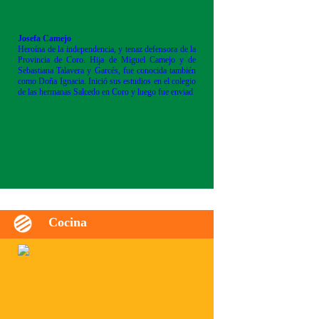
Josefa Camejo
Heroína de la independencia, y tenaz defensora de la
Provincia de Coro. Hija de Miguel Camejo y de
Sebastiana Talavera y Garcés, fue conocida también
como Doña Ignacia. Inició sus estudios en el colegio
de las hermanas Salcedo en Coro y luego fue enviad
Cocina