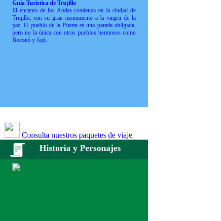
Guía Turística de Trujillo
El encanto de los Andes comienza en la ciudad de
Trujillo, con su gran monumento a la virgen de la
paz. El pueblo de la Puerta es una parada obligada,
pero no la única con otros pueblos hermosos como
Boconó y Jajó.
Consulta nuestros paquetes de viaje
Historia y Personajes