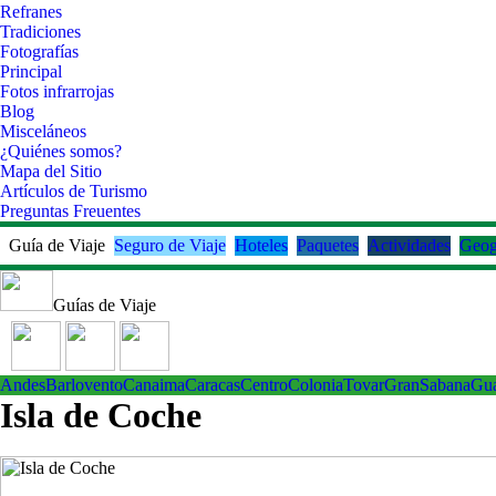
Refranes
Tradiciones
Fotografías
Principal
Fotos infrarrojas
Blog
Misceláneos
¿Quiénes somos?
Mapa del Sitio
Artículos de Turismo
Preguntas Freuentes
Guía de Viaje
Seguro de Viaje
Hoteles
Paquetes
Actividades
Geog
Guías de Viaje
Andes
Barlovento
Canaima
Caracas
Centro
ColoniaTovar
GranSabana
Gu
Isla de Coche