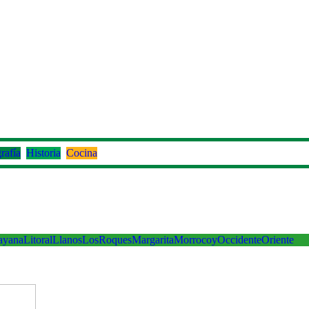
rafía
Historia
Cocina
ayana
Litoral
Llanos
LosRoques
Margarita
Morrocoy
Occidente
Oriente