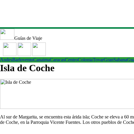
Guías de Viaje
Andes
Barlovento
Canaima
Caracas
Centro
ColoniaTovar
GranSabana
Gu
Isla de Coche
Al sur de Margarita, se encuentra esta árida isla; Coche se eleva a 60
de Coche, en la Parroquia Vicente Fuentes. Los otros pueblos de Co