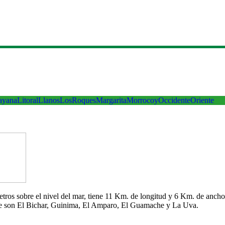
ayana
Litoral
Llanos
LosRoques
Margarita
Morrocoy
Occidente
Oriente
 metros sobre el nivel del mar, tiene 11 Km. de longitud y 6 Km. de an
che son El Bichar, Guinima, El Amparo, El Guamache y La Uva.