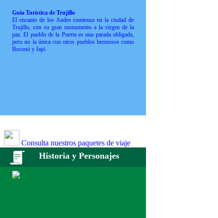
Guía Turística de Trujillo
El encanto de los Andes comienza en la ciudad de
Trujillo, con su gran monumento a la virgen de la
paz. El pueblo de la Puerta es una parada obligada,
pero no la única con otros pueblos hermosos como
Boconó y Jajó.
Consulta nuestros paquetes de viaje
Historia y Personajes