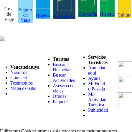
Guía
Seguro
de
Geografía
Historia
de
Cultura
Hoteles
Actividades
Viaje
Viaje
Servicios
Turistas
Turísticos
Buscar
Venezuelatuya
Anunciar
Hospedaje
Nosotros
aquí
Buscar
Contacto
Ayuda
Actividades
Testimonios
Mi Hotel
Asesoría en
Mapa del sitio
o Posada
viajes
Mi
Ofertas
Actividad
Paquetes
Turística
Publicidad
Utilizamos Cookies propias y de terceros para mejorar nuestros