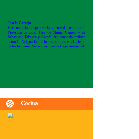
Josefa Camejo
Heroína de la independencia, y tenaz defensora de la
Provincia de Coro. Hija de Miguel Camejo y de
Sebastiana Talavera y Garcés, fue conocida también
como Doña Ignacia. Inició sus estudios en el colegio
de las hermanas Salcedo en Coro y luego fue enviad
Cocina