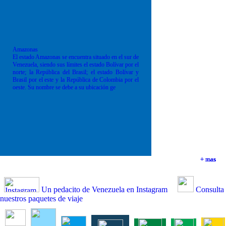
Amazonas
El estado Amazonas se encuentra situado en el sur de
Venezuela, siendo sus límites el estado Bolívar por el
norte; la República del Brasil; el estado Bolívar y
Brasil por el este y la República de Colombia por el
oeste. Su nombre se debe a su ubicación ge
+ mas
+ mas
+ mas
+ mas
Un pedacito de Venezuela en Instagram
Consulta
nuestros paquetes de viaje