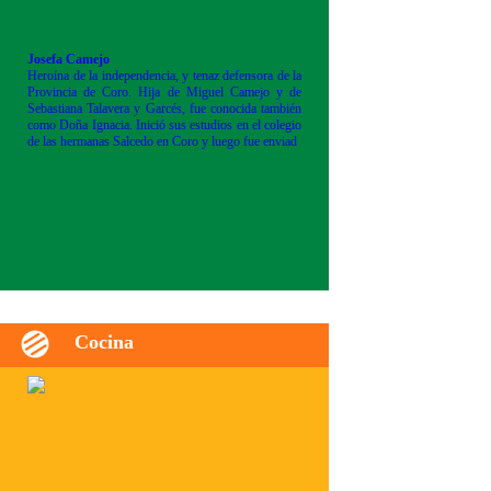
Josefa Camejo
Heroína de la independencia, y tenaz defensora de la
Provincia de Coro. Hija de Miguel Camejo y de
Sebastiana Talavera y Garcés, fue conocida también
como Doña Ignacia. Inició sus estudios en el colegio
de las hermanas Salcedo en Coro y luego fue enviad
Cocina