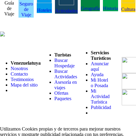
Guía
Seguro
de
Geografía
Historia
de
Cultura
Hoteles
Actividades
Viaje
Viaje
Servicios
Turistas
Turísticos
Buscar
Venezuelatuya
Anunciar
Hospedaje
Nosotros
aquí
Buscar
Contacto
Ayuda
Actividades
Testimonios
Mi Hotel
Asesoría en
Mapa del sitio
o Posada
viajes
Mi
Ofertas
Actividad
Paquetes
Turística
Publicidad
Utilizamos Cookies propias y de terceros para mejorar nuestros
servicios y mostrarte publicidad relacionada con tus preferencias.