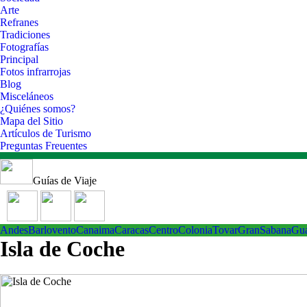
Arte
Refranes
Tradiciones
Fotografías
Principal
Fotos infrarrojas
Blog
Misceláneos
¿Quiénes somos?
Mapa del Sitio
Artículos de Turismo
Preguntas Freuentes
Guías de Viaje
Andes
Barlovento
Canaima
Caracas
Centro
ColoniaTovar
GranSabana
Gu
Isla de Coche