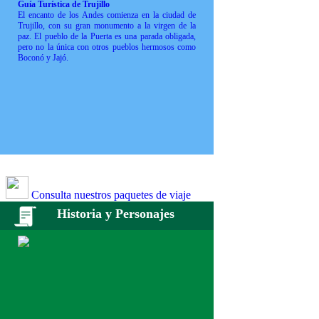
Guía Turística de Trujillo
El encanto de los Andes comienza en la ciudad de
Trujillo, con su gran monumento a la virgen de la
paz. El pueblo de la Puerta es una parada obligada,
pero no la única con otros pueblos hermosos como
Boconó y Jajó.
Consulta nuestros paquetes de viaje
Historia y Personajes