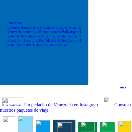
Amazonas
El estado Amazonas se encuentra situado en el sur de
Venezuela, siendo sus límites el estado Bolívar por el
norte; la República del Brasil; el estado Bolívar y
Brasil por el este y la República de Colombia por el
oeste. Su nombre se debe a su ubicación ge
+ mas
+ mas
+ mas
+ mas
Un pedacito de Venezuela en Instagram
Consulta
nuestros paquetes de viaje