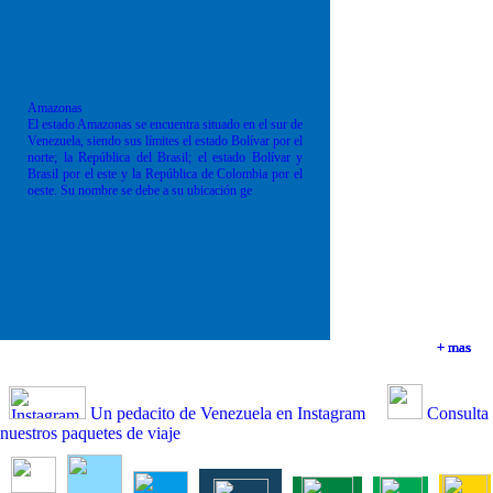
Amazonas
El estado Amazonas se encuentra situado en el sur de
Venezuela, siendo sus límites el estado Bolívar por el
norte; la República del Brasil; el estado Bolívar y
Brasil por el este y la República de Colombia por el
oeste. Su nombre se debe a su ubicación ge
+ mas
+ mas
+ mas
+ mas
Un pedacito de Venezuela en Instagram
Consulta
nuestros paquetes de viaje