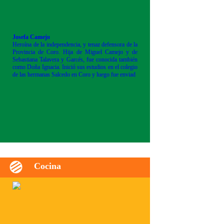
Josefa Camejo
Heroína de la independencia, y tenaz defensora de la
Provincia de Coro. Hija de Miguel Camejo y de
Sebastiana Talavera y Garcés, fue conocida también
como Doña Ignacia. Inició sus estudios en el colegio
de las hermanas Salcedo en Coro y luego fue enviad
Cocina