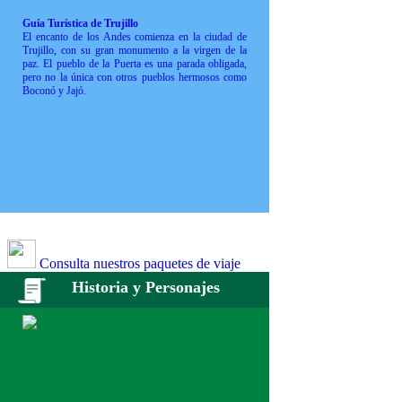
Guía Turística de Trujillo
El encanto de los Andes comienza en la ciudad de
Trujillo, con su gran monumento a la virgen de la
paz. El pueblo de la Puerta es una parada obligada,
pero no la única con otros pueblos hermosos como
Boconó y Jajó.
Consulta nuestros paquetes de viaje
Historia y Personajes