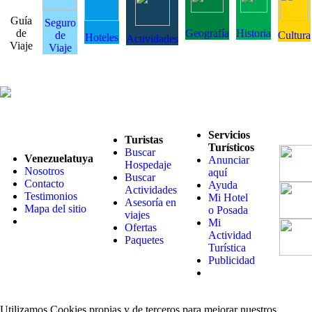
Guía
Seguro
de
Geografía
Historia
de
Cultura
Hoteles
Actividades
Viaje
Viaje
Servicios
Turistas
Turísticos
Buscar
Venezuelatuya
Anunciar
Hospedaje
Nosotros
aquí
Buscar
Contacto
Ayuda
Actividades
Testimonios
Mi Hotel
Asesoría en
Mapa del sitio
o Posada
viajes
Mi
Ofertas
Actividad
Paquetes
Turística
Publicidad
Utilizamos Cookies propias y de terceros para mejorar nuestros