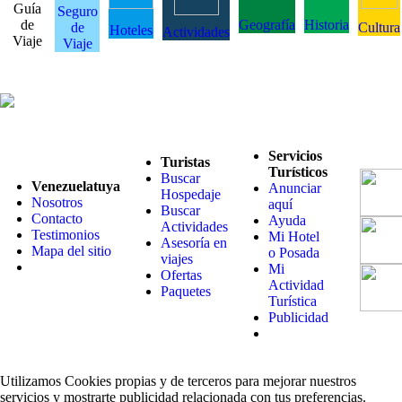
Guía
Seguro
de
Geografía
Historia
de
Cultura
Hoteles
Actividades
Viaje
Viaje
Servicios
Turistas
Turísticos
Buscar
Venezuelatuya
Anunciar
Hospedaje
Nosotros
aquí
Buscar
Contacto
Ayuda
Actividades
Testimonios
Mi Hotel
Asesoría en
Mapa del sitio
o Posada
viajes
Mi
Ofertas
Actividad
Paquetes
Turística
Publicidad
Utilizamos Cookies propias y de terceros para mejorar nuestros
servicios y mostrarte publicidad relacionada con tus preferencias.