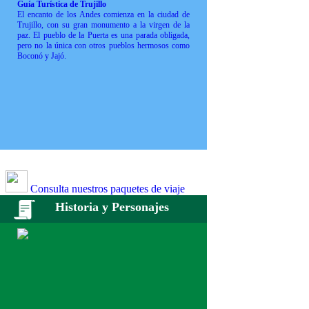
Guía Turística de Trujillo
El encanto de los Andes comienza en la ciudad de
Trujillo, con su gran monumento a la virgen de la
paz. El pueblo de la Puerta es una parada obligada,
pero no la única con otros pueblos hermosos como
Boconó y Jajó.
Consulta nuestros paquetes de viaje
Historia y Personajes