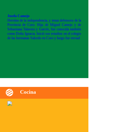
Josefa Camejo
Heroína de la independencia, y tenaz defensora de la
Provincia de Coro. Hija de Miguel Camejo y de
Sebastiana Talavera y Garcés, fue conocida también
como Doña Ignacia. Inició sus estudios en el colegio
de las hermanas Salcedo en Coro y luego fue enviad
Cocina