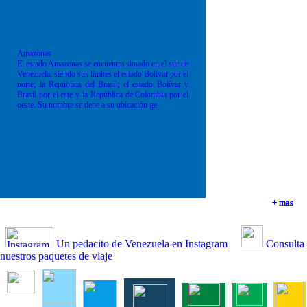
Amazonas
El estado Amazonas se encuentra situado en el sur de
Venezuela, siendo sus límites el estado Bolívar por el
norte; la República del Brasil; el estado Bolívar y
Brasil por el este y la República de Colombia por el
oeste. Su nombre se debe a su ubicación ge
+ mas
+ mas
+ mas
+ mas
Un pedacito de Venezuela en Instagram
Consulta
nuestros paquetes de viaje