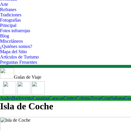
Arte
Refranes
Tradiciones
Fotografías
Principal
Fotos infrarrojas
Blog
Misceláneos
¿Quiénes somos?
Mapa del Sitio
Artículos de Turismo
Preguntas Freuentes
Guías de Viaje
Andes
Barlovento
Canaima
Caracas
Centro
ColoniaTovar
GranSabana
Gu
Isla de Coche