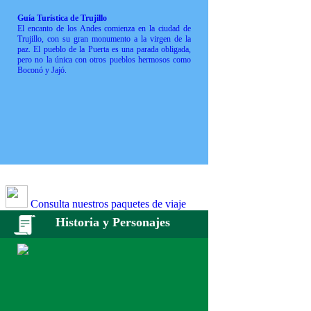
Guía Turística de Trujillo
El encanto de los Andes comienza en la ciudad de
Trujillo, con su gran monumento a la virgen de la
paz. El pueblo de la Puerta es una parada obligada,
pero no la única con otros pueblos hermosos como
Boconó y Jajó.
Consulta nuestros paquetes de viaje
Historia y Personajes