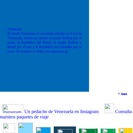
Amazonas
El estado Amazonas se encuentra situado en el sur de
Venezuela, siendo sus límites el estado Bolívar por el
norte; la República del Brasil; el estado Bolívar y
Brasil por el este y la República de Colombia por el
oeste. Su nombre se debe a su ubicación ge
+ mas
+ mas
+ mas
+ mas
Un pedacito de Venezuela en Instagram
Consulta
nuestros paquetes de viaje