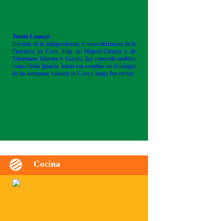
Josefa Camejo
Heroína de la independencia, y tenaz defensora de la
Provincia de Coro. Hija de Miguel Camejo y de
Sebastiana Talavera y Garcés, fue conocida también
como Doña Ignacia. Inició sus estudios en el colegio
de las hermanas Salcedo en Coro y luego fue enviad
Cocina