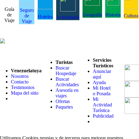
Guía
Seguro
de
Geografía
Historia
de
Cultura
Hoteles
Actividades
Viaje
Viaje
Servicios
Turistas
Turísticos
Buscar
Venezuelatuya
Anunciar
Hospedaje
Nosotros
aquí
Buscar
Contacto
Ayuda
Actividades
Testimonios
Mi Hotel
Asesoría en
Mapa del sitio
o Posada
viajes
Mi
Ofertas
Actividad
Paquetes
Turística
Publicidad
Utilizamos Cookies propias y de terceros para mejorar nuestros